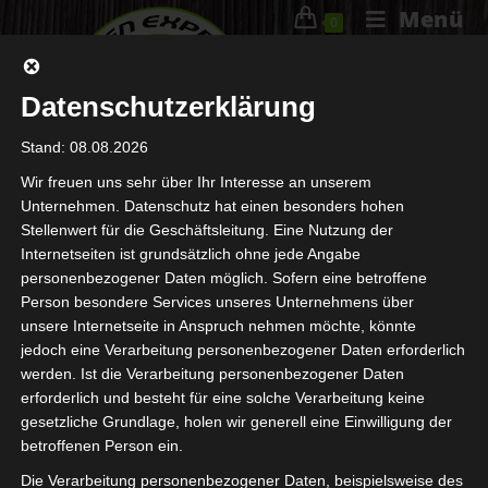
Menü
0
Datenschutzerklärung
Stand: 08.08.2026
Wir freuen uns sehr über Ihr Interesse an unserem
Unternehmen. Datenschutz hat einen besonders hohen
Neue Casino Angebote Ohne
Stellenwert für die Geschäftsleitung. Eine Nutzung der
Internetseiten ist grundsätzlich ohne jede Angabe
Einzahlung In Österreich 2023
personenbezogener Daten möglich. Sofern eine betroffene
Person besondere Services unseres Unternehmens über
unsere Internetseite in Anspruch nehmen möchte, könnte
20. Juli 2023
Allgemein
jedoch eine Verarbeitung personenbezogener Daten erforderlich
werden. Ist die Verarbeitung personenbezogener Daten
Kann man in deutschen spielbanken mit echtem geld
erforderlich und besteht für eine solche Verarbeitung keine
spielen es steht ein weiterer Bonus aus, wo sowohl ein
gesetzliche Grundlage, holen wir generell eine Einwilligung der
tobender Sturm als auch ein Kugelhagel nie
betroffenen Person ein.
auszuschließen sind. Während Sie nicht unbedingt
Die Verarbeitung personenbezogener Daten, beispielsweise des