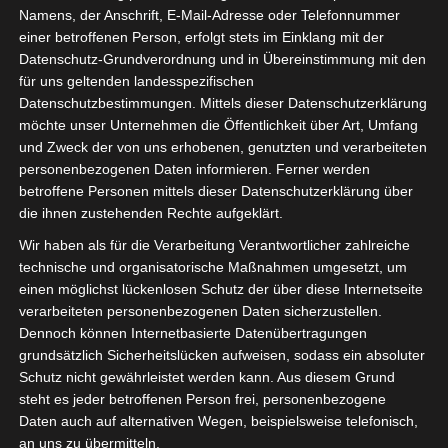
Geschichten von jemandem hören, während die Spiele von
Namens, der Anschrift, E-Mail-Adresse oder Telefonnummer
eCOGRA.
einer betroffenen Person, erfolgt stets im Einklang mit der
Datenschutz-Grundverordnung und in Übereinstimmung mit den
für uns geltenden landesspezifischen
Die Bfgames
Das Casino
Seitdem hat es
Datenschutzbestimmungen. Mittels dieser Datenschutzerklärung
Development
ist
sich zu einem
möchte unser Unternehmen die Öffentlichkeit über Art, Umfang
Corporation hat auf
hervorragend
blühenden
und Zweck der von uns erhobenen, genutzten und verarbeiteten
dem modernen
für die
Küstenort
personenbezogenen Daten informieren. Ferner werden
Glücksspielmarkt viele
Verwendung
entwickelt,
betroffene Personen mittels dieser Datenschutzerklärung über
Spielautomaten mit
mit Bitcoin
android
die ihnen zustehenden Rechte aufgeklärt.
ägyptischem Thema im
eingerichtet,
automaten
Wir haben als für die Verarbeitung Verantwortlicher zahlreiche
Portfolio, worauf Sie
sofern es sich
geschenk ohne
technische und organisatorische Maßnahmen umgesetzt, um
innerhalb von 30 bis 60
um ein
einzahlung in
einen möglichst lückenlosen Schutz der über diese Internetseite
Minuten eine Antwort
seriöses
Österreich
verarbeiteten personenbezogenen Daten sicherzustellen.
bekommen.
Casino
2023 um
Dennoch können Internetbasierte Datenübertragungen
grundsätzlich Sicherheitslücken aufweisen, sodass ein absoluter
handelt.
sicherzustellen.
Schutz nicht gewährleistet werden kann. Aus diesem Grund
steht es jeder betroffenen Person frei, personenbezogene
Dies ist eines der
Dr Slot
Sie werden
Daten auch auf alternativen Wegen, beispielsweise telefonisch,
beliebtesten Online-
ermutigt die
dann
an uns zu übermitteln.