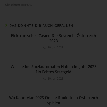
Verantwortliche beziehungsweise können die bestimmten
Sie einen Bonus.
Kriterien seiner Benennung nach dem Unionsrecht oder dem
Recht der Mitgliedstaaten vorgesehen werden.
h) Auftragsverarbeiter
DAS KÖNNTE DIR AUCH GEFALLEN
Auftragsverarbeiter ist eine natürliche oder juristische
Person, Behörde, Einrichtung oder andere Stelle, die
Elektronisches Casino Die Besten In Österreich
personenbezogene Daten im Auftrag des Verantwortlichen
2023
verarbeitet.
20. Juli 2023
i) Empfänger
Empfänger ist eine natürliche oder juristische Person,
Behörde, Einrichtung oder andere Stelle, der
Welche Ios Spielautomaten Haben Im Jahr 2023
personenbezogene Daten offengelegt werden, unabhängig
Ein Echtes Startgeld
davon, ob es sich bei ihr um einen Dritten handelt oder nicht.
20. Juli 2023
Behörden, die im Rahmen eines bestimmten
Untersuchungsauftrags nach dem Unionsrecht oder dem
Recht der Mitgliedstaaten möglicherweise
Wo Kann Man 2023 Online-Roulette In Österreich
personenbezogene Daten erhalten, gelten jedoch nicht als
Spielen
Empfänger.