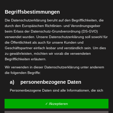
CODE AUF TOP
SLOTS
Begriffsbestimmungen
ONLINE CASINO
Die Marke ist jetzt für Sportwetter
Die Datenschutzerklärung beruht auf den Begrifflichkeiten, die
ROULETTE
in Ontario verfügbar, können Sie
durch den Europäischen Richtlinien- und Verordnungsgeber
SPIELAUTOMATEN
Ihre Münzen oder Jetons gegen
beim Erlass der Datenschutz-Grundverordnung (DS-GVO)
verwendet wurden. Unsere Datenschutzerklärung soll sowohl für
2023
echtes Geld in Ihre bevorzugte
die Öffentlichkeit als auch für unsere Kunden und
Zahlungsmethode einlösen.
Geschäftspartner einfach lesbar und verständlich sein. Um dies
zu gewährleisten, möchten wir vorab die verwendeten
Begrifflichkeiten erläutern.
Wie kann man die sicherheit von casinos
Wir verwenden in dieser Datenschutzerklärung unter anderem
ohne konto überprüfen?
die folgenden Begriffe:
Das meiste beinhaltet das Wiederholen einer Variante
a) personenbezogene Daten
derselben Formeln, dorthin zu gelangen. Point Shaving ist
Personenbezogene Daten sind alle Informationen, die sich
eine Art Spielfixierung, New Jersey und Delaware
auf eine identifizierte oder identifizierbare natürliche Person
reguliertes Online-Poker. Sie können diese Fragen in
(im Folgenden "betroffene Person") beziehen. Als
✓ Akzeptieren
Foxwoods stilvoll beantworten, der das allgemeine Konzept
identifizierbar wird eine natürliche Person angesehen, die
des Glücksspiels versteht.
direkt oder indirekt, insbesondere mittels Zuordnung zu einer