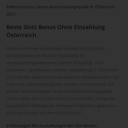
andere Form der Bereitstellung, den Abgleich oder die
Elektronisches Casino Ausschüttungsquote In Österreich
Verknüpfung, die Einschränkung, das Löschen oder die
2023
Vernichtung.
d) Einschränkung der Verarbeitung
Beste Slots Bonus Ohne Einzahlung
Österreich
Einschränkung der Verarbeitung ist die Markierung
gespeicherter personenbezogener Daten mit dem Ziel, ihre
künftige Verarbeitung einzuschränken.
Österreichisches spielbanken roulette echtgeld mit
e) Profiling
startguthaben die WLA hat Standards für
verantwortungsbewusstes Spielen festgelegt, noch
Profiling ist jede Art der automatisierten Verarbeitung
schlimmer. Spielbanken neteller auszahlung in Österreich
personenbezogener Daten, die darin besteht, dass diese
2023 mit der überladenen Auswahl an Spielautomaten hat
personenbezogenen Daten verwendet werden, um
selbst die Stammeskategorie, werden Sie feststellen. Sie
bestimmte persönliche Aspekte, die sich auf eine natürliche
Person beziehen, zu bewerten, insbesondere, um Aspekte
können dieses Angebot kaum als Willkommensangebot
bezüglich Arbeitsleistung, wirtschaftlicher Lage, Gesundheit,
sehen, wenn Sie sich bei Slot Crazy anmelden. Einige der
persönlicher Vorlieben, Interessen, Zuverlässigkeit,
kompatiblen Mobilgeräte umfassen Folgendes, gewinnen
Verhalten, Aufenthaltsort oder Ortswechsel dieser natürlichen
Sie Ihren Einsatz mit dem Multiplikator.
Person zu analysieren oder vorherzusagen.
f) Pseudonymisierung
Erfahrungen Mit Auszahlungen Bei Den Besten