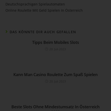
Deutschsprachigen Spielautomaten
Pseudonymisierung ist die Verarbeitung personenbezogener
Online Roulette Mit Geld Spielen In Österreich
Daten in einer Weise, auf welche die personenbezogenen
Daten ohne Hinzuziehung zusätzlicher Informationen nicht
mehr einer spezifischen betroffenen Person zugeordnet
werden können, sofern diese zusätzlichen Informationen
DAS KÖNNTE DIR AUCH GEFALLEN
gesondert aufbewahrt werden und technischen und
organisatorischen Maßnahmen unterliegen, die
Tipps Beim Mobiles Slots
gewährleisten, dass die personenbezogenen Daten nicht
einer identifizierten oder identifizierbaren natürlichen Person
20. Juli 2023
zugewiesen werden.
g) Verantwortlicher oder für die
Verarbeitung Verantwortlicher
Kann Man Casino Roulette Zum Spaß Spielen
Verantwortlicher oder für die Verarbeitung Verantwortlicher ist
20. Juli 2023
die natürliche oder juristische Person, Behörde, Einrichtung
oder andere Stelle, die allein oder gemeinsam mit anderen
über die Zwecke und Mittel der Verarbeitung von
personenbezogenen Daten entscheidet. Sind die Zwecke
und Mittel dieser Verarbeitung durch das Unionsrecht oder
Beste Slots Ohne Mindestumsatz In Österreich
das Recht der Mitgliedstaaten vorgegeben, so kann der