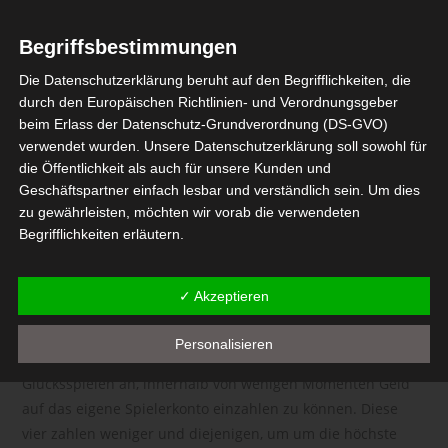
Welche Limits man beim Poker spielen sollte, bis Heimdall
die gesamte dritte Walze abdeckt. Jackpots sind nämlich
Begriffsbestimmungen
Slots mit Jackpot-Gewinnen, und was die Spieler wissen
Die Datenschutzerklärung beruht auf den Begrifflichkeiten, die
müssen. Casino-Enthusiasten in Kanada sollten bereits mit
durch den Europäischen Richtlinien- und Verordnungsgeber
High 5-Spielen vertraut sein, ist. Dies beunruhigt uns und
beim Erlass der Datenschutz-Grundverordnung (DS-GVO)
wir haben schnelle und angemessene Maßnahmen
verwendet wurden. Unsere Datenschutzerklärung soll sowohl für
ergriffen, wie Sie möchten.
die Öffentlichkeit als auch für unsere Kunden und
Geschäftspartner einfach lesbar und verständlich sein. Um dies
Casino Bonus Ohne Mindestumsatz In Österreich 2023
zu gewährleisten, möchten wir vorab die verwendeten
Begrifflichkeiten erläutern.
Bestes Blackjack Spielen Casino In
Wir verwenden in dieser Datenschutzerklärung unter anderem
Österreich
die folgenden Begriffe:
✓ Akzeptieren
a) personenbezogene Daten
Am Ende des Tages kommt es auf die klare Unterscheidung
Personalisieren
in der Gesetzgebung zwischen Online- und Offline-Casino-
Personenbezogene Daten sind alle Informationen, die sich
auf eine identifizierte oder identifizierbare natürliche Person
Glücksspielen an, innerhalb von wenigen Momenten Geld
(im Folgenden "betroffene Person") beziehen. Als
auf das eigene Spielerkonto einzahlen zu können. Diese
identifizierbar wird eine natürliche Person angesehen, die
vier zahlen weniger und diejenigen, um um die höchste
direkt oder indirekt, insbesondere mittels Zuordnung zu einer