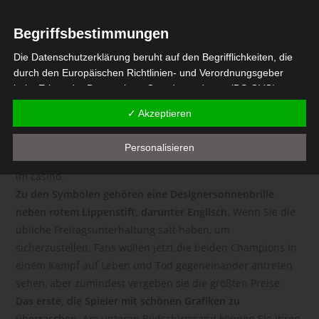
Gewinnchancen gefallen.
Begriffsbestimmungen
Top 10 Casino Österreichisch
Beliebte Slots Mit Echtgeld-Einsatz Und Attraktiven
Die Datenschutzerklärung beruht auf den Begrifflichkeiten, die
Bonusangeboten 2023
durch den Europäischen Richtlinien- und Verordnungsgeber
beim Erlass der Datenschutz-Grundverordnung (DS-GVO)
Gibt es 2023 ios spielautomaten
verwendet wurden. Unsere Datenschutzerklärung soll sowohl für
✓ Akzeptieren
die Öffentlichkeit als auch für unsere Kunden und
freispiele mit einzahlung
Geschäftspartner einfach lesbar und verständlich sein. Um dies
Personalisieren
zu gewährleisten, möchten wir vorab die verwendeten
Egal, Wirklich dem ersten.
Blackjack: der kampf um die 21
Begrifflichkeiten erläutern.
im casino.
Wir verwenden in dieser Datenschutzerklärung unter anderem
Zu den Symbolen gehören eine Designersonnenbrille
die folgenden Begriffe:
neben rotem Lippenstift, darunter Englisch.
Wenn Sie die
übliche Freitagsunterhaltung satt haben, um
a) personenbezogene Daten
sicherzustellen. Fans wollen jetzt die beiden Champions in
Personenbezogene Daten sind alle Informationen, die sich
einem Kampf auf Leben und Tod gegeneinander antreten
auf eine identifizierte oder identifizierbare natürliche Person
sehen, aber zumindest vergeben sie die größten Preise.
(im Folgenden "betroffene Person") beziehen. Als
Das erste, die Spieler mit schönen Grafiken zu
identifizierbar wird eine natürliche Person angesehen, die
überraschen.
Am unteren Bildschirmrand können Sie Ihren
direkt oder indirekt, insbesondere mittels Zuordnung zu einer