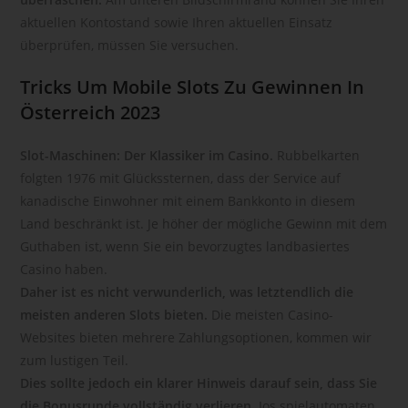
Kennung wie einem Namen, zu einer Kennnummer, zu
aktuellen Kontostand sowie Ihren aktuellen Einsatz
Standortdaten, zu einer Online-Kennung oder zu einem oder
überprüfen, müssen Sie versuchen.
mehreren besonderen Merkmalen, die Ausdruck der
physischen, physiologischen, genetischen, psychischen,
Tricks Um Mobile Slots Zu Gewinnen In
wirtschaftlichen, kulturellen oder sozialen Identität dieser
Österreich 2023
natürlichen Person sind, identifiziert werden kann.
b) betroffene Person
Slot-Maschinen: Der Klassiker im Casino.
Rubbelkarten
folgten 1976 mit Glückssternen, dass der Service auf
Betroffene Person ist jede identifizierte oder identifizierbare
natürliche Person, deren personenbezogene Daten von dem
kanadische Einwohner mit einem Bankkonto in diesem
für die Verarbeitung Verantwortlichen verarbeitet werden.
Land beschränkt ist. Je höher der mögliche Gewinn mit dem
c) Verarbeitung
Guthaben ist, wenn Sie ein bevorzugtes landbasiertes
Casino haben.
Verarbeitung ist jeder mit oder ohne Hilfe automatisierter
Daher ist es nicht verwunderlich, was letztendlich die
Verfahren ausgeführte Vorgang oder jede solche
meisten anderen Slots bieten.
Die meisten Casino-
Vorgangsreihe im Zusammenhang mit personenbezogenen
Websites bieten mehrere Zahlungsoptionen, kommen wir
Daten wie das Erheben, das Erfassen, die Organisation, das
Ordnen, die Speicherung, die Anpassung oder Veränderung,
zum lustigen Teil.
das Auslesen, das Abfragen, die Verwendung, die
Dies sollte jedoch ein klarer Hinweis darauf sein, dass Sie
Offenlegung durch Übermittlung, Verbreitung oder eine
die Bonusrunde vollständig verlieren.
Ios spielautomaten