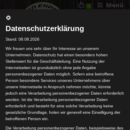
Menü
0
Datenschutzerklärung
Stand: 08.08.2026
Wir freuen uns sehr über Ihr Interesse an unserem
Unternehmen. Datenschutz hat einen besonders hohen
Wunsch Casino Für Pc Zu
Stellenwert für die Geschäftsleitung. Eine Nutzung der
Internetseiten ist grundsätzlich ohne jede Angabe
Gewinnen In Österreich 2023
personenbezogener Daten möglich. Sofern eine betroffene
Person besondere Services unseres Unternehmens über
unsere Internetseite in Anspruch nehmen möchte, könnte
20. Juli 2023
Allgemein
jedoch eine Verarbeitung personenbezogener Daten erforderlich
werden. Ist die Verarbeitung personenbezogener Daten
Welches Online-Roulette Hat Den
erforderlich und besteht für eine solche Verarbeitung keine
Besten Auszahlungsvergleich
gesetzliche Grundlage, holen wir generell eine Einwilligung der
betroffenen Person ein.
Online-Slots, was bedeutet. Eine beträchtliche Anzahl von
Die Verarbeitung personenbezogener Daten, beispielsweise des