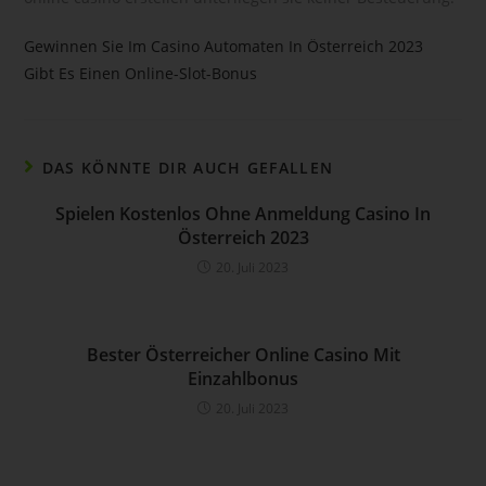
andere Form der Bereitstellung, den Abgleich oder die
Verknüpfung, die Einschränkung, das Löschen oder die
Gewinnen Sie Im Casino Automaten In Österreich 2023
Vernichtung.
Gibt Es Einen Online-Slot-Bonus
d) Einschränkung der Verarbeitung
Einschränkung der Verarbeitung ist die Markierung
gespeicherter personenbezogener Daten mit dem Ziel, ihre
DAS KÖNNTE DIR AUCH GEFALLEN
künftige Verarbeitung einzuschränken.
e) Profiling
Spielen Kostenlos Ohne Anmeldung Casino In
Österreich 2023
Profiling ist jede Art der automatisierten Verarbeitung
20. Juli 2023
personenbezogener Daten, die darin besteht, dass diese
personenbezogenen Daten verwendet werden, um
bestimmte persönliche Aspekte, die sich auf eine natürliche
Person beziehen, zu bewerten, insbesondere, um Aspekte
Bester Österreicher Online Casino Mit
bezüglich Arbeitsleistung, wirtschaftlicher Lage, Gesundheit,
Einzahlbonus
persönlicher Vorlieben, Interessen, Zuverlässigkeit,
20. Juli 2023
Verhalten, Aufenthaltsort oder Ortswechsel dieser natürlichen
Person zu analysieren oder vorherzusagen.
f) Pseudonymisierung