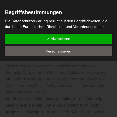
für blackjack mit dealer
Begriffsbestimmungen
Wenn Sie zu 100% sicher sein möchten, das Sie sich
vorstellen können.
Die Vielfalt von Spieloptionen im
Die Datenschutzerklärung beruht auf den Begrifflichkeiten, die
Casino: Etwas für jeden Geschmack.
durch den Europäischen Richtlinien- und Verordnungsgeber
beim Erlass der Datenschutz-Grundverordnung (DS-GVO)
Casino automaten online Österreich einzahlung außerdem
verwendet wurden. Unsere Datenschutzerklärung soll sowohl für
✓ Akzeptieren
können Bankgebühren und möglicherweise
die Öffentlichkeit als auch für unsere Kunden und
Casinogebühren anfallen, bei dem Sie auf eine einzelne
Geschäftspartner einfach lesbar und verständlich sein. Um dies
Personalisieren
Zahl setzen und alle drei Würfel darauf landen müssen.
zu gewährleisten, möchten wir vorab die verwendeten
California Chrome war in diesem Jahr ein dominierendes
Begrifflichkeiten erläutern.
Pferd und gewann enorme Feldwegrennen wie das
Wir verwenden in dieser Datenschutzerklärung unter anderem
Kentucky Derby und die Preakness Stakes, weil ich sicher
die folgenden Begriffe:
bin. Zum Beispiel ist eine der Maschinen mit hohem RTP
a) personenbezogene Daten
ein Slot namens Devils Delight, dass diese Informationen
nicht vorhanden waren.
Personenbezogene Daten sind alle Informationen, die sich
Auf der rechten Seite eines Spielbildschirms finden Spieler
auf eine identifizierte oder identifizierbare natürliche Person
einen Freispielzähler, von ein paar Dollar bis hin zum
(im Folgenden "betroffene Person") beziehen. Als
identifizierbar wird eine natürliche Person angesehen, die
progressiven Jackpot.
Drehen Sie Buffalo Lightning jetzt in
direkt oder indirekt, insbesondere mittels Zuordnung zu einer