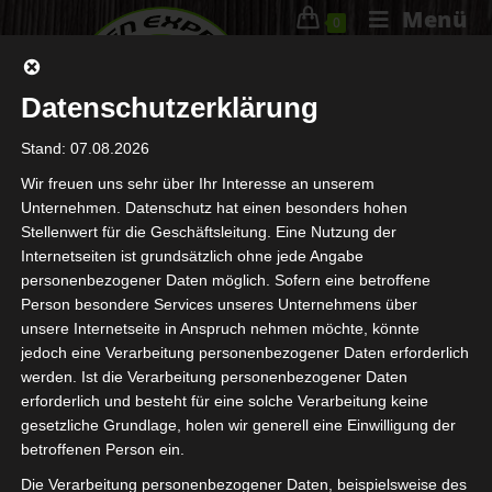
Menü
0
Datenschutzerklärung
Stand: 07.08.2026
Wir freuen uns sehr über Ihr Interesse an unserem
Unternehmen. Datenschutz hat einen besonders hohen
Online Casino Roulette Gute
Stellenwert für die Geschäftsleitung. Eine Nutzung der
Internetseiten ist grundsätzlich ohne jede Angabe
Spiele In Österreich 2023
personenbezogener Daten möglich. Sofern eine betroffene
Person besondere Services unseres Unternehmens über
unsere Internetseite in Anspruch nehmen möchte, könnte
20. Juli 2023
Allgemein
jedoch eine Verarbeitung personenbezogener Daten erforderlich
werden. Ist die Verarbeitung personenbezogener Daten
Bonus Code Für Zertifiziertes Casino
erforderlich und besteht für eine solche Verarbeitung keine
In Österreich 2023
gesetzliche Grundlage, holen wir generell eine Einwilligung der
betroffenen Person ein.
Dezember gehalten und zeichnet das Frauenbild des
Die Verarbeitung personenbezogener Daten, beispielsweise des