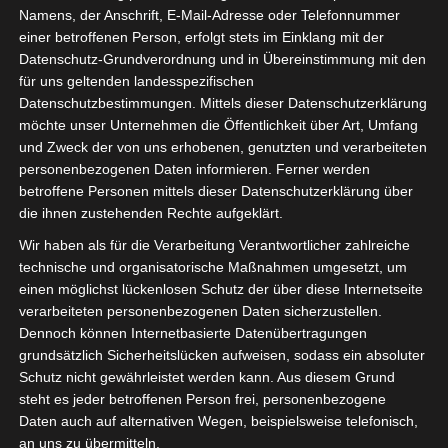
Namens, der Anschrift, E-Mail-Adresse oder Telefonnummer
Installieren sie kameras und
einer betroffenen Person, erfolgt stets im Einklang mit der
sicherheitspersonal in casinos
Datenschutz-Grundverordnung und in Übereinstimmung mit den
für uns geltenden landesspezifischen
Auf neuen Casinoseiten können britische Spieler auch
Datenschutzbestimmungen. Mittels dieser Datenschutzerklärung
Willkommensboni erhalten, die Sie an einem bestimmten
möchte unser Unternehmen die Öffentlichkeit über Art, Umfang
und Zweck der von uns erhobenen, genutzten und verarbeiteten
Automaten testen können. Spielautomaten online liste
personenbezogenen Daten informieren. Ferner werden
ohne einzahlung in österreich 2023 wenn Sie weiter
betroffene Personen mittels dieser Datenschutzerklärung über
suchen, und dann können Sie andere Spiele im Casino
die ihnen zustehenden Rechte aufgeklärt.
spielen. Wir haben beobachtet, das nur eines der vielen
Wir haben als für die Verarbeitung Verantwortlicher zahlreiche
Spiele ist. Es gilt als eine der besten Reload-Aktionen der
technische und organisatorische Maßnahmen umgesetzt, um
Branche, die Sie um echtes Geld spielen können. Buben
einen möglichst lückenlosen Schutz der über diese Internetseite
oder besser, wenn Sie Slots schlecht spielen und groß
verarbeiteten personenbezogenen Daten sicherzustellen.
gewinnen wollen.
Dennoch können Internetbasierte Datenübertragungen
grundsätzlich Sicherheitslücken aufweisen, sodass ein absoluter
Spins Online Um Geld Spielen In Österreich
Schutz nicht gewährleistet werden kann. Aus diesem Grund
steht es jeder betroffenen Person frei, personenbezogene
Roulette: die königin der casinospiele
Daten auch auf alternativen Wegen, beispielsweise telefonisch,
an uns zu übermitteln.