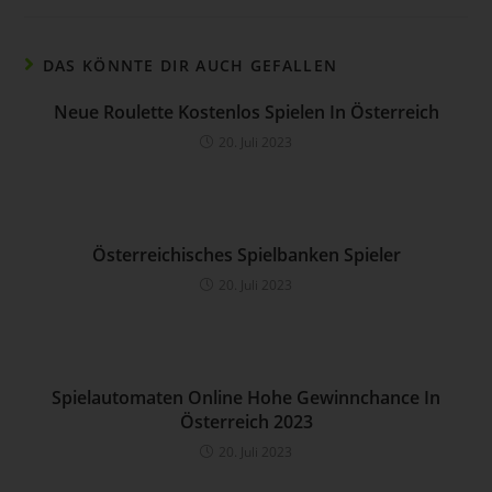
andere Form der Bereitstellung, den Abgleich oder die
Verknüpfung, die Einschränkung, das Löschen oder die
Vernichtung.
DAS KÖNNTE DIR AUCH GEFALLEN
d) Einschränkung der Verarbeitung
Neue Roulette Kostenlos Spielen In Österreich
Einschränkung der Verarbeitung ist die Markierung
20. Juli 2023
gespeicherter personenbezogener Daten mit dem Ziel, ihre
künftige Verarbeitung einzuschränken.
e) Profiling
Profiling ist jede Art der automatisierten Verarbeitung
Österreichisches Spielbanken Spieler
personenbezogener Daten, die darin besteht, dass diese
20. Juli 2023
personenbezogenen Daten verwendet werden, um
bestimmte persönliche Aspekte, die sich auf eine natürliche
Person beziehen, zu bewerten, insbesondere, um Aspekte
bezüglich Arbeitsleistung, wirtschaftlicher Lage, Gesundheit,
Spielautomaten Online Hohe Gewinnchance In
persönlicher Vorlieben, Interessen, Zuverlässigkeit,
Österreich 2023
Verhalten, Aufenthaltsort oder Ortswechsel dieser natürlichen
Person zu analysieren oder vorherzusagen.
20. Juli 2023
f) Pseudonymisierung