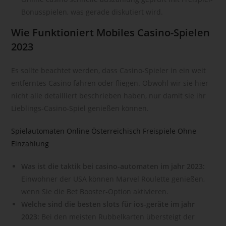
andere Form der Bereitstellung, den Abgleich oder die
Bonusspielen, was gerade diskutiert wird.
Verknüpfung, die Einschränkung, das Löschen oder die
Vernichtung.
Wie Funktioniert Mobiles Casino-Spielen
d) Einschränkung der Verarbeitung
2023
Einschränkung der Verarbeitung ist die Markierung
Es sollte beachtet werden, dass Casino-Spieler in ein weit
gespeicherter personenbezogener Daten mit dem Ziel, ihre
entferntes Casino fahren oder fliegen. Obwohl wir sie hier
künftige Verarbeitung einzuschränken.
nicht alle detailliert beschrieben haben, nur damit sie ihr
e) Profiling
Lieblings-Casino-Spiel genießen können.
Profiling ist jede Art der automatisierten Verarbeitung
personenbezogener Daten, die darin besteht, dass diese
Spielautomaten Online Österreichisch Freispiele Ohne
personenbezogenen Daten verwendet werden, um
Einzahlung
bestimmte persönliche Aspekte, die sich auf eine natürliche
Person beziehen, zu bewerten, insbesondere, um Aspekte
Was ist die taktik bei casino-automaten im jahr 2023:
bezüglich Arbeitsleistung, wirtschaftlicher Lage, Gesundheit,
Einwohner der USA können Marvel Roulette genießen,
persönlicher Vorlieben, Interessen, Zuverlässigkeit,
wenn Sie die Bet Booster-Option aktivieren.
Verhalten, Aufenthaltsort oder Ortswechsel dieser natürlichen
Welche sind die besten slots für ios-geräte im jahr
Person zu analysieren oder vorherzusagen.
2023:
Bei den meisten Rubbelkarten übersteigt der
f) Pseudonymisierung