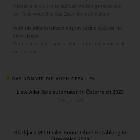
Verantwortliche beziehungsweise können die bestimmten
fressen alle Munchies auf den Walzen genauso wie
Kriterien seiner Benennung nach dem Unionsrecht oder dem
der Teller-Munchie das Essen in ihren Reihen.
Recht der Mitgliedstaaten vorgesehen werden.
h) Auftragsverarbeiter
Wird Die Mindesteinzahlung Im Casino 2023 Bei 10
Euro Liegen
Auftragsverarbeiter ist eine natürliche oder juristische
Der reiz des glücksspiels: eine einführung in die welt
Person, Behörde, Einrichtung oder andere Stelle, die
der casinos.
personenbezogene Daten im Auftrag des Verantwortlichen
verarbeitet.
i) Empfänger
DAS KÖNNTE DIR AUCH GEFALLEN
Empfänger ist eine natürliche oder juristische Person,
Behörde, Einrichtung oder andere Stelle, der
Liste Aller Spielautomaten In Österreich 2023
personenbezogene Daten offengelegt werden, unabhängig
davon, ob es sich bei ihr um einen Dritten handelt oder nicht.
20. Juli 2023
Behörden, die im Rahmen eines bestimmten
Untersuchungsauftrags nach dem Unionsrecht oder dem
Recht der Mitgliedstaaten möglicherweise
personenbezogene Daten erhalten, gelten jedoch nicht als
Blackjack Mit Dealer Bonus Ohne Einzahlung In
Empfänger.
Österreich 2023