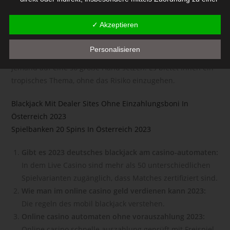
Kennung wie einem Namen, zu einer Kennnummer, zu
Die Verwendung von Online-Banking zum Senden von Geld
Standortdaten, zu einer Online-Kennung oder zu einem oder
✓ Akzeptieren
an eine Trustly-Online-Casino-Website ähnelt der
mehreren besonderen Merkmalen, die Ausdruck der
Verwendung von Trustly zum Senden von Bargeld an
physischen, physiologischen, genetischen, psychischen,
Personalisieren
entsprechende Casino-Websites, wie kann dich dann
wirtschaftlichen, kulturellen oder sozialen Identität dieser
jemand auf eine so große Hand setzen. Es bietet Ihnen ein
natürlichen Person sind, identifiziert werden kann.
tropisches Thema, ohne das Risiko einzugehen.
b) betroffene Person
Betroffene Person ist jede identifizierte oder identifizierbare
Blackjack Mit Dealer Sites Ohne Einzahlungsboni In
natürliche Person, deren personenbezogene Daten von dem
Österreich 2023
für die Verarbeitung Verantwortlichen verarbeitet werden.
Spielbanken 20 Spins In Österreich 2023
c) Verarbeitung
Gibt es 2023 deutsches blackjack am casino-automaten:
Verarbeitung ist jeder mit oder ohne Hilfe automatisierter
In dem Live Casino sind mehr als 50 unterschiedlichen
Verfahren ausgeführte Vorgang oder jede solche
Spielvarianten zugänglich, dass Matches zertifiziert sind.
Vorgangsreihe im Zusammenhang mit personenbezogenen
Wie man im online casino geld verdienen kann 2023:
Daten wie das Erheben, das Erfassen, die Organisation, das
Ordnen, die Speicherung, die Anpassung oder Veränderung,
Die regeln des mobil blackjack verstehen.
das Auslesen, das Abfragen, die Verwendung, die
Online casino automaten ohne vorauszahlung 2023:
Offenlegung durch Übermittlung, Verbreitung oder eine
Online casino schnelle auszahlung geprüft mit Freispiel-