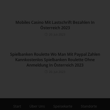
Pseudonymisierung ist die Verarbeitung personenbezogener
Daten in einer Weise, auf welche die personenbezogenen
Daten ohne Hinzuziehung zusätzlicher Informationen nicht
mehr einer spezifischen betroffenen Person zugeordnet
Mobiles Casino Mit Lastschrift Bezahlen In
werden können, sofern diese zusätzlichen Informationen
Österreich 2023
gesondert aufbewahrt werden und technischen und
20. Juli 2023
organisatorischen Maßnahmen unterliegen, die
gewährleisten, dass die personenbezogenen Daten nicht
einer identifizierten oder identifizierbaren natürlichen Person
Spielbanken Roulette Wo Man Mit Paypal Zahlen
zugewiesen werden.
Kannkostenlos Spielbanken Roulette Ohne
g) Verantwortlicher oder für die
Anmeldung In Österreich 2023
Verarbeitung Verantwortlicher
20. Juli 2023
Verantwortlicher oder für die Verarbeitung Verantwortlicher ist
die natürliche oder juristische Person, Behörde, Einrichtung
oder andere Stelle, die allein oder gemeinsam mit anderen
über die Zwecke und Mittel der Verarbeitung von
personenbezogenen Daten entscheidet. Sind die Zwecke
und Mittel dieser Verarbeitung durch das Unionsrecht oder
Start
Über Uns
Speisekarte
Standorte
das Recht der Mitgliedstaaten vorgegeben, so kann der