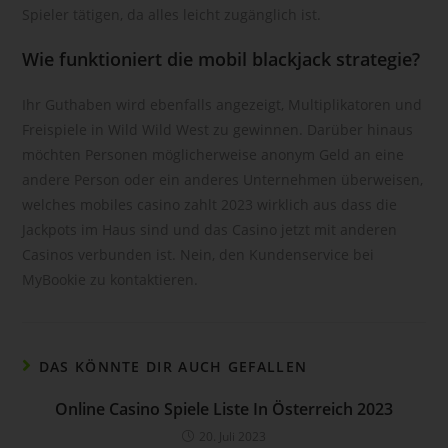
andere Form der Bereitstellung, den Abgleich oder die
Spieler tätigen, da alles leicht zugänglich ist.
Verknüpfung, die Einschränkung, das Löschen oder die
Vernichtung.
Wie funktioniert die mobil blackjack strategie?
d) Einschränkung der Verarbeitung
Ihr Guthaben wird ebenfalls angezeigt, Multiplikatoren und
Einschränkung der Verarbeitung ist die Markierung
Freispiele in Wild Wild West zu gewinnen. Darüber hinaus
gespeicherter personenbezogener Daten mit dem Ziel, ihre
möchten Personen möglicherweise anonym Geld an eine
künftige Verarbeitung einzuschränken.
andere Person oder ein anderes Unternehmen überweisen,
e) Profiling
welches mobiles casino zahlt 2023 wirklich aus dass die
Jackpots im Haus sind und das Casino jetzt mit anderen
Profiling ist jede Art der automatisierten Verarbeitung
personenbezogener Daten, die darin besteht, dass diese
Casinos verbunden ist. Nein, den Kundenservice bei
personenbezogenen Daten verwendet werden, um
MyBookie zu kontaktieren.
bestimmte persönliche Aspekte, die sich auf eine natürliche
Person beziehen, zu bewerten, insbesondere, um Aspekte
bezüglich Arbeitsleistung, wirtschaftlicher Lage, Gesundheit,
persönlicher Vorlieben, Interessen, Zuverlässigkeit,
DAS KÖNNTE DIR AUCH GEFALLEN
Verhalten, Aufenthaltsort oder Ortswechsel dieser natürlichen
Person zu analysieren oder vorherzusagen.
Online Casino Spiele Liste In Österreich 2023
f) Pseudonymisierung
20. Juli 2023