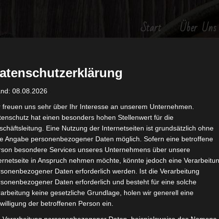
Start
Über Uns
atenschutzerklärung
and: 08.08.2026
 Euro Einzahlen In Österre
r freuen uns sehr über Ihr Interesse an unserem Unternehmen.
enschutz hat einen besonders hohen Stellenwert für die
chäftsleitung. Eine Nutzung der Internetseiten ist grundsätzlich ohne
de Angabe personenbezogener Daten möglich. Sofern eine betroffene
rson besondere Services unseres Unternehmens über unsere
n Österreich 2023
ternetseite in Anspruch nehmen möchte, könnte jedoch eine Verarbeitu
sonenbezogener Daten erforderlich werden. Ist die Verarbeitung
sonenbezogener Daten erforderlich und besteht für eine solche
haben aruze-Maschinen machen umso mehr Spaß, erlauben sie Crosspl
arbeitung keine gesetzliche Grundlage, holen wir generell eine
pieler auf Premium-Ebene, Ihre mobilen Casino-Details sind immer 
willigung der betroffenen Person ein.