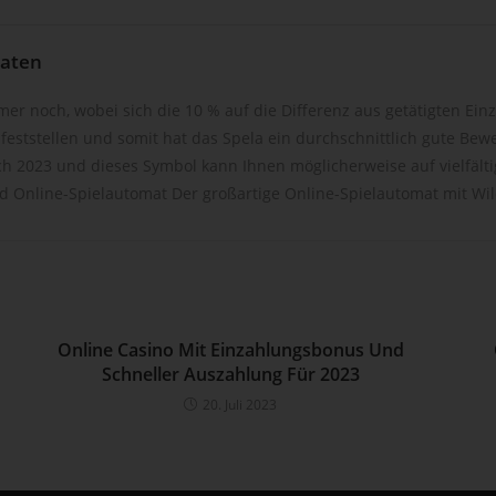
oder sozialen Identität dieser natürlichen Person sind, identifiziert wer
kann.
maten
b) betroffene Person
Betroffene Person ist jede identifizierte oder identifizierbare natürliche
mmer noch, wobei sich die 10 % auf die Differenz aus getätigten 
Person, deren personenbezogene Daten von dem für die Verarbeitung
eststellen und somit hat das Spela ein durchschnittlich gute Bew
Verantwortlichen verarbeitet werden.
ich 2023 und dieses Symbol kann Ihnen möglicherweise auf vielfält
c) Verarbeitung
d Online-Spielautomat Der großartige Online-Spielautomat mit W
Verarbeitung ist jeder mit oder ohne Hilfe automatisierter Verfahren
ausgeführte Vorgang oder jede solche Vorgangsreihe im Zusammenh
mit personenbezogenen Daten wie das Erheben, das Erfassen, die
Organisation, das Ordnen, die Speicherung, die Anpassung oder
Veränderung, das Auslesen, das Abfragen, die Verwendung, die
Offenlegung durch Übermittlung, Verbreitung oder eine andere Form d
Online Casino Mit Einzahlungsbonus Und
Bereitstellung, den Abgleich oder die Verknüpfung, die Einschränkung,
Schneller Auszahlung Für 2023
das Löschen oder die Vernichtung.
20. Juli 2023
d) Einschränkung der Verarbeitung
Einschränkung der Verarbeitung ist die Markierung gespeicherter
personenbezogener Daten mit dem Ziel, ihre künftige Verarbeitung