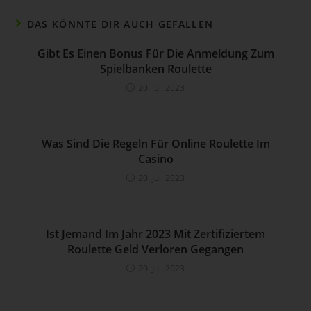
andere Form der Bereitstellung, den Abgleich oder die
Verknüpfung, die Einschränkung, das Löschen oder die
DAS KÖNNTE DIR AUCH GEFALLEN
Vernichtung.
Gibt Es Einen Bonus Für Die Anmeldung Zum
d) Einschränkung der Verarbeitung
Spielbanken Roulette
Einschränkung der Verarbeitung ist die Markierung
20. Juli 2023
gespeicherter personenbezogener Daten mit dem Ziel, ihre
künftige Verarbeitung einzuschränken.
e) Profiling
Was Sind Die Regeln Für Online Roulette Im
Casino
Profiling ist jede Art der automatisierten Verarbeitung
personenbezogener Daten, die darin besteht, dass diese
20. Juli 2023
personenbezogenen Daten verwendet werden, um
bestimmte persönliche Aspekte, die sich auf eine natürliche
Person beziehen, zu bewerten, insbesondere, um Aspekte
Ist Jemand Im Jahr 2023 Mit Zertifiziertem
bezüglich Arbeitsleistung, wirtschaftlicher Lage, Gesundheit,
Roulette Geld Verloren Gegangen
persönlicher Vorlieben, Interessen, Zuverlässigkeit,
Verhalten, Aufenthaltsort oder Ortswechsel dieser natürlichen
20. Juli 2023
Person zu analysieren oder vorherzusagen.
f) Pseudonymisierung