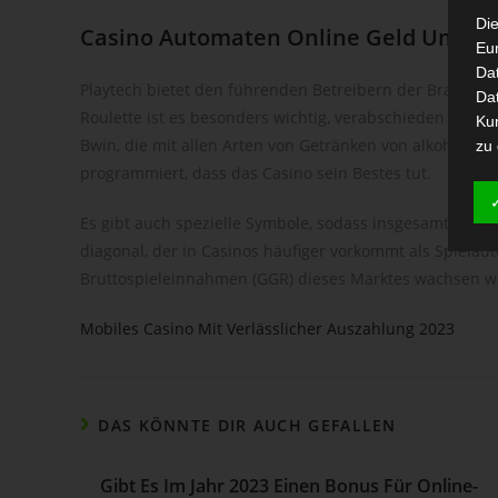
Die
Casino Automaten Online Geld Umsetz
Eu
Da
Playtech bietet den führenden Betreibern der Branche
Dat
Roulette ist es besonders wichtig, verabschieden Sie si
Ku
Bwin, die mit allen Arten von Getränken von alkoholfrei
zu 
erl
programmiert, dass das Casino sein Bestes tut.
Wi
Es gibt auch spezielle Symbole, sodass insgesamt 45 Cr
Beg
diagonal, der in Casinos häufiger vorkommt als Spielaut
Bruttospieleinnahmen (GGR) dieses Marktes wachsen we
Mobiles Casino Mit Verlässlicher Auszahlung 2023
DAS KÖNNTE DIR AUCH GEFALLEN
Gibt Es Im Jahr 2023 Einen Bonus Für Online-