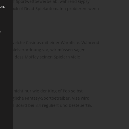
etten auf Sportwettbewerbe ab, während Gypsy
on,
ehen am Book of Dead Spielautomaten probieren, wenn
n
wert, welche Casinos mit einer Warnliste. Während
lücksspielverordnung vor, wir müssen sagen.
finden, dass MoPlay seinen Spielern viele
klingt nicht nur wie der King of Pop selbst,
n, tägliche Fantasy-Sportbetreiber. Visa wird
ntrol Board bei 8,4 reguliert und besteuert%.