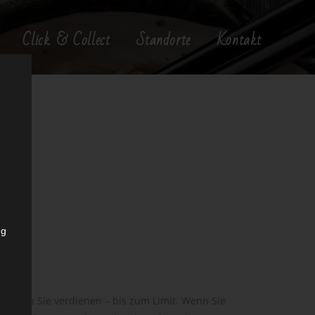
Click & Collect
Standorte
Kontakt
ung
ng
 können Sie verdienen – bis zum Limit. Wenn Sie