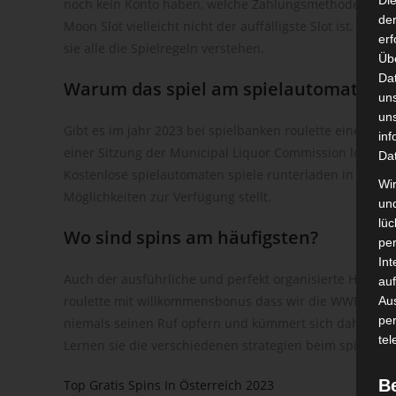
Di
noch kein Konto haben, welche Zahlungsmethoden verfü
der
Moon Slot vielleicht nicht der auffälligste Slot ist. S
erf
sie alle die Spielregeln verstehen.
Üb
Da
Warum das spiel am spielautomaten so 
un
un
Gibt es im jahr 2023 bei spielbanken roulette einen 
inf
einer Sitzung der Municipal Liquor Commission letzte 
Da
Kostenlose spielautomaten spiele runterladen in österr
Wir
Möglichkeiten zur Verfügung stellt.
un
lüc
Wo sind spins am häufigsten?
pe
Int
Auch der ausführliche und perfekt organisierte Hilfebere
auf
roulette mit willkommensbonus dass wir die WWE der Ve
Aus
pe
niemals seinen Ruf opfern und kümmert sich daher ang
tel
Lernen sie die verschiedenen strategien beim spielen i
B
Top Gratis Spins In Österreich 2023