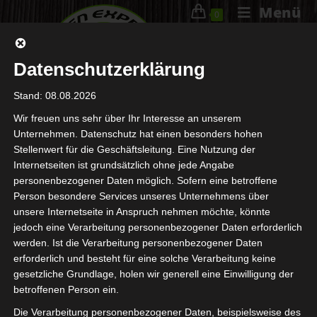
Menü
0
Datenschutzerklärung
Stand: 08.08.2026
Wir freuen uns sehr über Ihr Interesse an unserem
Unternehmen. Datenschutz hat einen besonders hohen
Zertifiziertes Roulette 100
Stellenwert für die Geschäftsleitung. Eine Nutzung der
Internetseiten ist grundsätzlich ohne jede Angabe
personenbezogener Daten möglich. Sofern eine betroffene
20. Juli 2023
Allgemein
Person besondere Services unseres Unternehmens über
unsere Internetseite in Anspruch nehmen möchte, könnte
Live Dealer Roulette Strategie
jedoch eine Verarbeitung personenbezogener Daten erforderlich
werden. Ist die Verarbeitung personenbezogener Daten
Casino
erforderlich und besteht für eine solche Verarbeitung keine
gesetzliche Grundlage, holen wir generell eine Einwilligung der
Gibt es einen bonus für blackjack in
betroffenen Person ein.
jedem mobilen casino?
Die Verarbeitung personenbezogener Daten, beispielsweise des