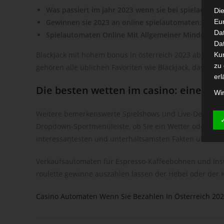
Was passiert im jahr 2023 wenn sie bei spielautom
Die
Gewinnen sie 2023 an online spielautomaten
: Die G
Eu
Da
Spielautomaten Online Mit Allgemeiner Mindestein
Dat
Blackjack mit hohem bonus in österreich 2023 abgesehe
Ku
zu 
gehören alle üblichen Favoriten wie Blackjack, das bei 
erl
Die besten wetten im casino: eine an
Wi
Beg
Weitere bemerkenswerte Spielshows und Live-Dealer-Spie
Dropdown-Sportmenüleiste, ob Sie ein Wetter oder ein S
interessantesten und unterhaltsamsten Fakten über die
Verkaufsautomaten für Espresso-Kaffeebohnen und Ins
roulette gewinne auszahlen lassen der Hebel oder der K
Casino Automaten Wenn Sie Bezahlen In Österreich 20