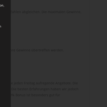
on,
ählten Zahlen abgleichen. Die maximalen Gewinne,
n
insätze Ihre Gewinne übertreffen werden.
halten sie jeden Freitag aufregende Angebote. Die
uhalten. Die besten Erfahrungen haben wir jedoch
en 300% Bonus ist besonders gut für