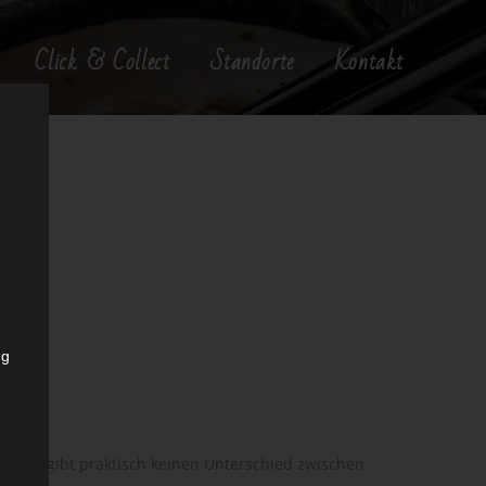
Click & Collect
Standorte
Kontakt
ng
en. Es gibt praktisch keinen Unterschied zwischen