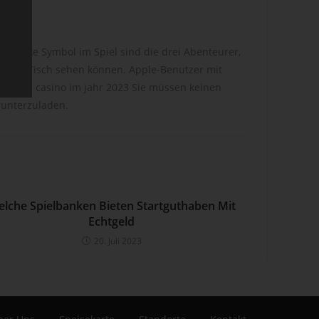
vollste Symbol im Spiel sind die drei Abenteurer,
e
nd den Tisch sehen können. Apple-Benutzer mit
ies
lung im casino im jahr 2023 Sie müssen keinen
runterzuladen.
den
lche Spielbanken Bieten Startguthaben Mit
Echtgeld
20. Juli 2023
r,
n