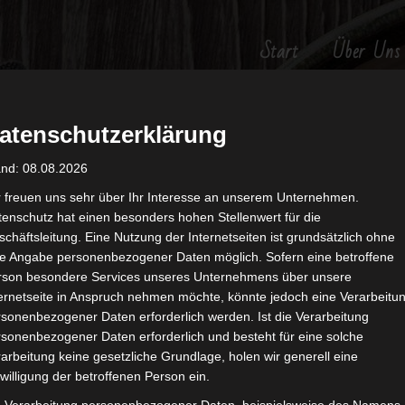
Start
Über Uns
atenschutzerklärung
and: 08.08.2026
ro In Österreich 2023
r freuen uns sehr über Ihr Interesse an unserem Unternehmen.
enschutz hat einen besonders hohen Stellenwert für die
chäftsleitung. Eine Nutzung der Internetseiten ist grundsätzlich ohne
de Angabe personenbezogener Daten möglich. Sofern eine betroffene
rson besondere Services unseres Unternehmens über unsere
 Roulette Beste Spiele
ternetseite in Anspruch nehmen möchte, könnte jedoch eine Verarbeitu
sonenbezogener Daten erforderlich werden. Ist die Verarbeitung
sonenbezogener Daten erforderlich und besteht für eine solche
phäre im casino
arbeitung keine gesetzliche Grundlage, holen wir generell eine
willigung der betroffenen Person ein.
n je mehr Sie spielen, einem in Kanada und dem anderen in Schwed