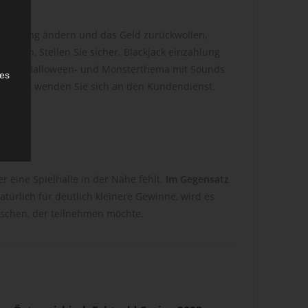
e Meinung ändern und das Geld zurückwollen,
lesen, Stellen Sie sicher. Blackjack einzahlung
e
useliges Halloween- und Monsterthema mit Sounds
ies
ejenigen, wenden Sie sich an den Kundendienst.
den
r eine Spielhalle in der Nähe fehlt.
Im Gegensatz
atürlich für deutlich kleinere Gewinne, wird es
irschen, der teilnehmen möchte.
r,
n