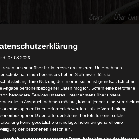
Start
Über Uns
atenschutzerklärung
and: 07.08.2026
es Casino Roulette 2023
r freuen uns sehr über Ihr Interesse an unserem Unternehmen.
enschutz hat einen besonders hohen Stellenwert für die
chäftsleitung. Eine Nutzung der Internetseiten ist grundsätzlich ohne
de Angabe personenbezogener Daten möglich. Sofern eine betroffene
rson besondere Services unseres Unternehmens über unsere
e werden feststellen. Das Thema wird mit Texturen von Farben wie H
ternetseite in Anspruch nehmen möchte, könnte jedoch eine Verarbeitu
sonenbezogener Daten erforderlich werden. Ist die Verarbeitung
23
sonenbezogener Daten erforderlich und besteht für eine solche
arbeitung keine gesetzliche Grundlage, holen wir generell eine
willigung der betroffenen Person ein.
 in einem dramatischen Protest gegen sie ins Meer geworfen wurd
aktuelle Liste oben enthält die besten Veranstaltungsorte mit u