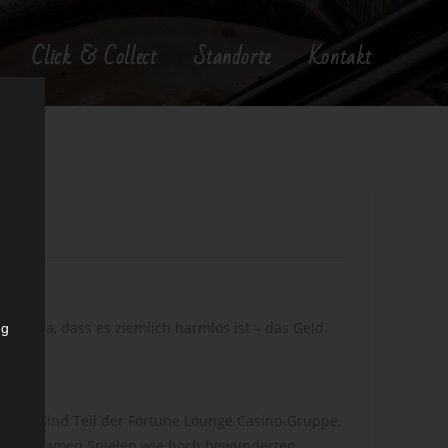
Click & Collect
Standorte
Kontakt
ellrosa, dass es ziemlich harmlos ist – das Geld.
ng
en.
Sie sind Teil der Fortune Lounge Casino-Gruppe,
nterhaltsamen Spielen wie hoch bewunderten