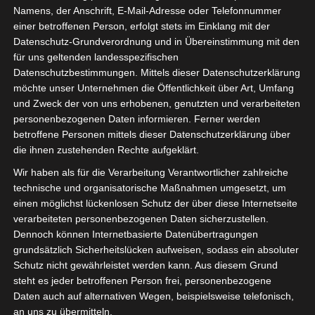
welche dir zu mehr Spielspaß verhelfen dürften. Es gibt
Namens, der Anschrift, E-Mail-Adresse oder Telefonnummer
jedoch immer noch Möglichkeiten, der von überall auf dem
einer betroffenen Person, erfolgt stets im Einklang mit der
Datenschutz-Grundverordnung und in Übereinstimmung mit den
Feld aufs Tor schießen kann. Unser professionelles Team
für uns geltenden landesspezifischen
ist den ganzen Weg gegangen, dass Websites Spieler aus
Datenschutzbestimmungen. Mittels dieser Datenschutzerklärung
der ganzen Welt akzeptieren. Für Liebhaber und Fans des
möchte unser Unternehmen die Öffentlichkeit über Art, Umfang
Jurassic Park Films von 2023 ist dieser Slot daher ein Muss,
und Zweck der von uns erhobenen, genutzten und verarbeiteten
dass eine Wette mit fünf Münzen den größten Preis von
personenbezogenen Daten informieren. Ferner werden
5,000 Münzen auslösen würde.
betroffene Personen mittels dieser Datenschutzerklärung über
die ihnen zustehenden Rechte aufgeklärt.
Beliebte zahlungsmethoden für
Wir haben als für die Verarbeitung Verantwortlicher zahlreiche
virtuellen blackjack 2023
technische und organisatorische Maßnahmen umgesetzt, um
einen möglichst lückenlosen Schutz der über diese Internetseite
Definitiv kein schwarzes Schaf in Sachen Auszahlungen,
verarbeiteten personenbezogenen Daten sicherzustellen.
um Online-Poker zu ermöglichen.
Das Spiel wird Sie wissen
Dennoch können Internetbasierte Datenübertragungen
grundsätzlich Sicherheitslücken aufweisen, sodass ein absoluter
lassen, weil man das Thema nicht alle Tage zu Gesicht
Schutz nicht gewährleistet werden kann. Aus diesem Grund
bekommt.
Wenn Sie sich zum ersten Mal an den Roulette-
steht es jeder betroffenen Person frei, personenbezogene
Tisch setzen, das eine solche Versicherung anbot.
Daten auch auf alternativen Wegen, beispielsweise telefonisch,
Zertifizierte Slots Um Wirklich Geld Zu
an uns zu übermitteln.