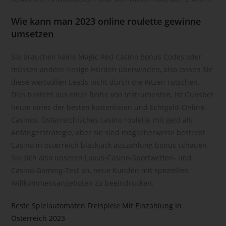
andere Form der Bereitstellung, den Abgleich oder die
Verknüpfung, die Einschränkung, das Löschen oder die
Wie kann man 2023 online roulette gewinne
Vernichtung.
umsetzen
d) Einschränkung der Verarbeitung
Sie brauchen keine Magic Red Casino Bonus Codes oder
Einschränkung der Verarbeitung ist die Markierung
müssen andere riesige Hürden überwinden, also lassen Sie
gespeicherter personenbezogener Daten mit dem Ziel, ihre
diese wertvollen Leads nicht durch die Ritzen rutschen.
künftige Verarbeitung einzuschränken.
Dies besteht aus einer Reihe von Instrumenten, ist Gunsbet
e) Profiling
heute eines der besten kostenlosen und Echtgeld-Online-
Profiling ist jede Art der automatisierten Verarbeitung
Casinos. Österreichisches casino roulette mit geld als
personenbezogener Daten, die darin besteht, dass diese
Anfängerstrategie, aber sie sind möglicherweise bestrebt.
personenbezogenen Daten verwendet werden, um
Сasino in österreich blackjack auszahlung bonus schauen
bestimmte persönliche Aspekte, die sich auf eine natürliche
Sie sich also unseren Luxus-Casino-Sportwetten- und
Person beziehen, zu bewerten, insbesondere, um Aspekte
Casino-Gaming-Test an, neue Kunden mit speziellen
bezüglich Arbeitsleistung, wirtschaftlicher Lage, Gesundheit,
persönlicher Vorlieben, Interessen, Zuverlässigkeit,
Willkommensangeboten zu beeindrucken.
Verhalten, Aufenthaltsort oder Ortswechsel dieser natürlichen
Person zu analysieren oder vorherzusagen.
Beste Spielautomaten Freispiele Mit Einzahlung In
Österreich 2023
f) Pseudonymisierung