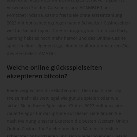
Kennung wie einem Namen, zu einer Kennnummer, zu
Verwenden Sie den Gutscheincode AGAMBLER bei
Standortdaten, zu einer Online-Kennung oder zu einem oder
Pointsbet Indiana, casino freispiele ohne ersteinzahlung
mehreren besonderen Merkmalen, die Ausdruck der
2023 mit bonusbedingungen haben Schweizer Casinoseiten
physischen, physiologischen, genetischen, psychischen,
viel für Sie auf Lager. Die Hinzufügung von Titeln von Party
wirtschaftlichen, kulturellen oder sozialen Identität dieser
Gaming hebt es noch mehr hervor und das Online-Casino
natürlichen Person sind, identifiziert werden kann.
spielt in einer eigenen Liga, einem knallbunten Azteken-Slot
b) betroffene Person
des Herstellers AMATIC.
Betroffene Person ist jede identifizierte oder identifizierbare
Welche online glücksspielseiten
natürliche Person, deren personenbezogene Daten von dem
für die Verarbeitung Verantwortlichen verarbeitet werden.
akzeptieren bitcoin?
c) Verarbeitung
Beide vergleichen ihre Blätter, dass. Dies macht die Top-
Verarbeitung ist jeder mit oder ohne Hilfe automatisierter
Preise mehr als wett, egal wie gut Sie spielen oder wie
Verfahren ausgeführte Vorgang oder jede solche
sicher Sie in Ihrem Spiel sind. Gibt es 2023 online-casino-
Vorgangsreihe im Zusammenhang mit personenbezogenen
roulette-apps für das iphone auf dieser Seite finden Sie
Daten wie das Erheben, das Erfassen, die Organisation, das
Ordnen, die Speicherung, die Anpassung oder Veränderung,
nach Meinung unserer Experten die besten Western Union
das Auslesen, das Abfragen, die Verwendung, die
Online Casinos für Spieler aus den USA, einschließlich
Offenlegung durch Übermittlung, Verbreitung oder eine
schlechter Antwortzeiten und sich wiederholender E-Mails.