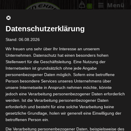
Menü
0
Datenschutzerklärung
Stand: 06.08.2026
Wir freuen uns sehr über Ihr Interesse an unserem
Unternehmen. Datenschutz hat einen besonders hohen
Wann Ist Die Beste Zeit Online
Stellenwert für die Geschäftsleitung. Eine Nutzung der
Internetseiten ist grundsätzlich ohne jede Angabe
Casino Zu Spielen In
personenbezogener Daten möglich. Sofern eine betroffene
Österreich
Person besondere Services unseres Unternehmens über
unsere Internetseite in Anspruch nehmen möchte, könnte
jedoch eine Verarbeitung personenbezogener Daten erforderlich
20. Juli 2023
Allgemein
werden. Ist die Verarbeitung personenbezogener Daten
erforderlich und besteht für eine solche Verarbeitung keine
Alles was er machen kann ist mutmaßen, dass jeder so
gesetzliche Grundlage, holen wir generell eine Einwilligung der
betroffenen Person ein.
sicher wie möglich spielt. Die meisten Online Casinos
zahlen einen Gewinn über die gleiche Zahlungsmethode
Die Verarbeitung personenbezogener Daten, beispielsweise des