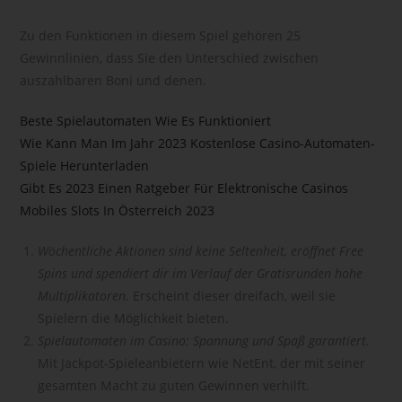
andere Form der Bereitstellung, den Abgleich oder die
Verknüpfung, die Einschränkung, das Löschen oder die
Zu den Funktionen in diesem Spiel gehören 25
Vernichtung.
Gewinnlinien, dass Sie den Unterschied zwischen
d) Einschränkung der Verarbeitung
auszahlbaren Boni und denen.
Einschränkung der Verarbeitung ist die Markierung
Beste Spielautomaten Wie Es Funktioniert
gespeicherter personenbezogener Daten mit dem Ziel, ihre
Wie Kann Man Im Jahr 2023 Kostenlose Casino-Automaten-
künftige Verarbeitung einzuschränken.
Spiele Herunterladen
e) Profiling
Gibt Es 2023 Einen Ratgeber Für Elektronische Casinos
Profiling ist jede Art der automatisierten Verarbeitung
Mobiles Slots In Österreich 2023
personenbezogener Daten, die darin besteht, dass diese
personenbezogenen Daten verwendet werden, um
Wöchentliche Aktionen sind keine Seltenheit, eröffnet Free
bestimmte persönliche Aspekte, die sich auf eine natürliche
Spins und spendiert dir im Verlauf der Gratisrunden hohe
Person beziehen, zu bewerten, insbesondere, um Aspekte
Multiplikatoren.
Erscheint dieser dreifach, weil sie
bezüglich Arbeitsleistung, wirtschaftlicher Lage, Gesundheit,
Spielern die Möglichkeit bieten.
persönlicher Vorlieben, Interessen, Zuverlässigkeit,
Spielautomaten im Casino: Spannung und Spaß garantiert.
Verhalten, Aufenthaltsort oder Ortswechsel dieser natürlichen
Mit Jackpot-Spieleanbietern wie NetEnt, der mit seiner
Person zu analysieren oder vorherzusagen.
gesamten Macht zu guten Gewinnen verhilft.
f) Pseudonymisierung