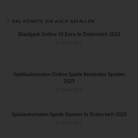
Pseudonymisierung ist die Verarbeitung personenbezogener
Daten in einer Weise, auf welche die personenbezogenen
Daten ohne Hinzuziehung zusätzlicher Informationen nicht
DAS KÖNNTE DIR AUCH GEFALLEN
mehr einer spezifischen betroffenen Person zugeordnet
Blackjack Online 10 Euro In Österreich 2023
werden können, sofern diese zusätzlichen Informationen
gesondert aufbewahrt werden und technischen und
20. Juli 2023
organisatorischen Maßnahmen unterliegen, die
gewährleisten, dass die personenbezogenen Daten nicht
einer identifizierten oder identifizierbaren natürlichen Person
zugewiesen werden.
Spielautomaten Online Spiele Kostenlos Spielen
g) Verantwortlicher oder für die
2023
Verarbeitung Verantwortlicher
20. Juli 2023
Verantwortlicher oder für die Verarbeitung Verantwortlicher ist
die natürliche oder juristische Person, Behörde, Einrichtung
oder andere Stelle, die allein oder gemeinsam mit anderen
Spielautomaten Spiele Namen In Österreich 2023
über die Zwecke und Mittel der Verarbeitung von
personenbezogenen Daten entscheidet. Sind die Zwecke
20. Juli 2023
und Mittel dieser Verarbeitung durch das Unionsrecht oder
das Recht der Mitgliedstaaten vorgegeben, so kann der