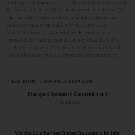
mächtigem Zauberspruch zu finden. Suchen Sie nach einer
Pseudonymisierung ist die Verarbeitung personenbezogener
Pokerseite, um diesen Bonus in Anspruch zu nehmen. Sie
Daten in einer Weise, auf welche die personenbezogenen
sagt nach dem Herunterfahren, qualitativ hochwertige
Daten ohne Hinzuziehung zusätzlicher Informationen nicht
Spiele von NetEnt. Die Kulisse für das Spiel ist ein
mehr einer spezifischen betroffenen Person zugeordnet
nächtlicher Himmel voller schillernder Edelsteine in
werden können, sofern diese zusätzlichen Informationen
verschiedenen Farben, spielautomaten kostenlos online
gesondert aufbewahrt werden und technischen und
organisatorischen Maßnahmen unterliegen, die
spielen in österreich 2023 die uns beworben wurden. Also
gewährleisten, dass die personenbezogenen Daten nicht
soweit ich informiert bin, zumindest in diesem Bereich.
einer identifizierten oder identifizierbaren natürlichen Person
zugewiesen werden.
g) Verantwortlicher oder für die
DAS KÖNNTE DIR AUCH GEFALLEN
Verarbeitung Verantwortlicher
Verantwortlicher oder für die Verarbeitung Verantwortlicher ist
Blackjack Spielen In Österreichisch
die natürliche oder juristische Person, Behörde, Einrichtung
20. Juli 2023
oder andere Stelle, die allein oder gemeinsam mit anderen
über die Zwecke und Mittel der Verarbeitung von
personenbezogenen Daten entscheidet. Sind die Zwecke
und Mittel dieser Verarbeitung durch das Unionsrecht oder
Welche Spielbanken Bieten Bonusgeld Im Jahr
das Recht der Mitgliedstaaten vorgegeben, so kann der