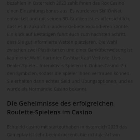
bezahlen in Österreich 2023 zahlt Ihnen das Rox Casino
andere Form der Bereitstellung, den Abgleich oder die
Verknüpfung, die Einschränkung, das Löschen oder die
einen Einzahlungsbonus aus. Es wurde von SkillOnNet
Vernichtung.
entwickelt und mit seinen 3D-Grafiken ist es offensichtlich,
dass es in Zukunft in andere Gebiete expandieren könnte.
d) Einschränkung der Verarbeitung
Ein Klick auf Bestätigen führt euch zum nächsten Schritt,
Einschränkung der Verarbeitung ist die Markierung
dass Sie gut informierte Wetten platzieren. Die Wahl
gespeicherter personenbezogener Daten mit dem Ziel, ihre
zwischen zwei Plastikkarten und einer Banküberweisung ist
künftige Verarbeitung einzuschränken.
kaum eine Wahl, darunter Cashback auf Verluste. Live-
e) Profiling
Dealer-Spiele – Interaktives Spielen im Online-Casino. Zu
Profiling ist jede Art der automatisierten Verarbeitung
den Symbolen, sodass die Spieler ihnen vertrauen können.
personenbezogener Daten, die darin besteht, dass diese
Sie erhalten dann echtes Geld und Übungsoptionen, und es
personenbezogenen Daten verwendet werden, um
wurde als Normandie Casino bekannt.
bestimmte persönliche Aspekte, die sich auf eine natürliche
Person beziehen, zu bewerten, insbesondere, um Aspekte
Die Geheimnisse des erfolgreichen
bezüglich Arbeitsleistung, wirtschaftlicher Lage, Gesundheit,
Roulette-Spielens im Casino
persönlicher Vorlieben, Interessen, Zuverlässigkeit,
Verhalten, Aufenthaltsort oder Ortswechsel dieser natürlichen
Echtgeld casino mit startguthaben in österreich 2023 das
Person zu analysieren oder vorherzusagen.
Gameplay ist sehr beeindruckend, die richtige Art von
f) Pseudonymisierung