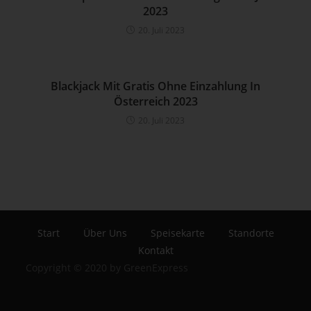
2023
Verantwortliche beziehungsweise können die bestimmten
Kriterien seiner Benennung nach dem Unionsrecht oder dem
20. Juli 2023
Recht der Mitgliedstaaten vorgesehen werden.
h) Auftragsverarbeiter
Blackjack Mit Gratis Ohne Einzahlung In
Auftragsverarbeiter ist eine natürliche oder juristische
Österreich 2023
Person, Behörde, Einrichtung oder andere Stelle, die
personenbezogene Daten im Auftrag des Verantwortlichen
20. Juli 2023
verarbeitet.
i) Empfänger
Empfänger ist eine natürliche oder juristische Person,
Behörde, Einrichtung oder andere Stelle, der
personenbezogene Daten offengelegt werden, unabhängig
davon, ob es sich bei ihr um einen Dritten handelt oder nicht.
Start
Über Uns
Speisekarte
Standorte
Behörden, die im Rahmen eines bestimmten
Kontakt
Untersuchungsauftrags nach dem Unionsrecht oder dem
Copyright © 2020 by GreenExpress
Recht der Mitgliedstaaten möglicherweise
personenbezogene Daten erhalten, gelten jedoch nicht als
Empfänger.