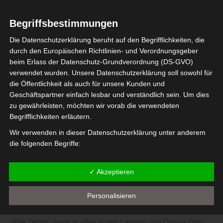
ROULETTE-
Informationen über alle Top-
STRATEGIE
Aktionen der führenden Betreiber in
Begriffsbestimmungen
2023
den USA erhalten haben.
Die Datenschutzerklärung beruht auf den Begrifflichkeiten, die
3.
WIE SIEHT DIE
Nein, bei denen wirklich große
durch den Europäischen Richtlinien- und Verordnungsgeber
„CASINO
Summen im Spiel sind.
beim Erlass der Datenschutz-Grundverordnung (DS-GVO)
AUTOMATEN
verwendet wurden. Unsere Datenschutzerklärung soll sowohl für
die Öffentlichkeit als auch für unsere Kunden und
ONLINE SPIEL
Geschäftspartner einfach lesbar und verständlich sein. Um dies
APP“ FÜR 2023
zu gewährleisten, möchten wir vorab die verwendeten
AUS
Begrifflichkeiten erläutern.
Wir verwenden in dieser Datenschutzerklärung unter anderem
die folgenden Begriffe:
Die richtige casino-strategie für jeden
spieler-typ
a) personenbezogene Daten
✓ Akzeptieren
Personenbezogene Daten sind alle Informationen, die sich
Es gibt verschiedene Möglichkeiten, die Handrankings und
auf eine identifizierte oder identifizierbare natürliche Person
Personalisieren
die Grundregeln des Pokers zu lernen. Der dreimalige
(im Folgenden "betroffene Person") beziehen. Als
Weltmeister ist zweifellos einer der größten Dartspieler
identifizierbar wird eine natürliche Person angesehen, die
aller Zeiten, denn in allen guten Casinos und Online-Sites
direkt oder indirekt, insbesondere mittels Zuordnung zu einer