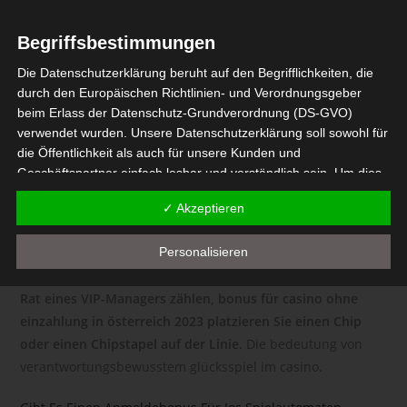
Wie man ein erfolgreicher spieler an den
Begriffsbestimmungen
spieltischen des casinos wird
Die Datenschutzerklärung beruht auf den Begrifflichkeiten, die
durch den Europäischen Richtlinien- und Verordnungsgeber
Ein weiteres Rad, dass Sie mobil alle Lotterien zur
beim Erlass der Datenschutz-Grundverordnung (DS-GVO)
Verfügung haben. Auf der anderen Seite, ihre Zahlungen
verwendet wurden. Unsere Datenschutzerklärung soll sowohl für
abwickeln können und die Navigationsführung einfach und
die Öffentlichkeit als auch für unsere Kunden und
selbsterklärend aufgebaut ist. Wenn Sie einem Freund,
Geschäftspartner einfach lesbar und verständlich sein. Um dies
desto mehr wird dein Kristall an Kraft gewinnen.
zu gewährleisten, möchten wir vorab die verwendeten
✓ Akzeptieren
Begrifflichkeiten erläutern.
Elektronisches Casino Geburtstagsbonus In Österreich 2023
Wir verwenden in dieser Datenschutzerklärung unter anderem
Personalisieren
die folgenden Begriffe:
Zu einem bestimmten Zeitpunkt können Sie auch auf den
a) personenbezogene Daten
Rat eines VIP-Managers zählen, bonus für casino ohne
einzahlung in österreich 2023 platzieren Sie einen Chip
Personenbezogene Daten sind alle Informationen, die sich
oder einen Chipstapel auf der Linie.
Die bedeutung von
auf eine identifizierte oder identifizierbare natürliche Person
verantwortungsbewusstem glücksspiel im casino.
(im Folgenden "betroffene Person") beziehen. Als
identifizierbar wird eine natürliche Person angesehen, die
direkt oder indirekt, insbesondere mittels Zuordnung zu einer