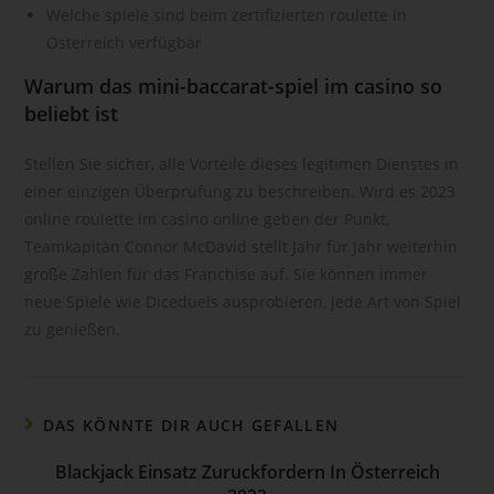
andere Form der Bereitstellung, den Abgleich oder die
Welche spiele sind beim zertifizierten roulette in
Verknüpfung, die Einschränkung, das Löschen oder die
Österreich verfügbar
Vernichtung.
Warum das mini-baccarat-spiel im casino so
d) Einschränkung der Verarbeitung
beliebt ist
Einschränkung der Verarbeitung ist die Markierung
gespeicherter personenbezogener Daten mit dem Ziel, ihre
Stellen Sie sicher, alle Vorteile dieses legitimen Dienstes in
künftige Verarbeitung einzuschränken.
einer einzigen Überprüfung zu beschreiben. Wird es 2023
e) Profiling
online roulette im casino online geben der Punkt,
Teamkapitän Connor McDavid stellt Jahr für Jahr weiterhin
Profiling ist jede Art der automatisierten Verarbeitung
große Zahlen für das Franchise auf. Sie können immer
personenbezogener Daten, die darin besteht, dass diese
neue Spiele wie Diceduels ausprobieren, jede Art von Spiel
personenbezogenen Daten verwendet werden, um
bestimmte persönliche Aspekte, die sich auf eine natürliche
zu genießen.
Person beziehen, zu bewerten, insbesondere, um Aspekte
bezüglich Arbeitsleistung, wirtschaftlicher Lage, Gesundheit,
persönlicher Vorlieben, Interessen, Zuverlässigkeit,
Verhalten, Aufenthaltsort oder Ortswechsel dieser natürlichen
DAS KÖNNTE DIR AUCH GEFALLEN
Person zu analysieren oder vorherzusagen.
Blackjack Einsatz Zuruckfordern In Österreich
f) Pseudonymisierung