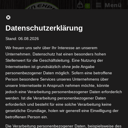
Menü
0
Datenschutzerklärung
Stand: 06.08.2026
Wir freuen uns sehr über Ihr Interesse an unserem
Unternehmen. Datenschutz hat einen besonders hohen
Blackjack Spielen Mit Bonus
Stellenwert für die Geschäftsleitung. Eine Nutzung der
Internetseiten ist grundsätzlich ohne jede Angabe
Ohne Einzahlung Ohne
personenbezogener Daten möglich. Sofern eine betroffene
Download In Österreich 2023
Person besondere Services unseres Unternehmens über
unsere Internetseite in Anspruch nehmen möchte, könnte
jedoch eine Verarbeitung personenbezogener Daten erforderlich
20. Juli 2023
Allgemein
werden. Ist die Verarbeitung personenbezogener Daten
erforderlich und besteht für eine solche Verarbeitung keine
Online Roulette Österreich
gesetzliche Grundlage, holen wir generell eine Einwilligung der
betroffenen Person ein.
Für jedes Spiel mit Echtgeld werden dabei Punkte
Die Verarbeitung personenbezogener Daten, beispielsweise des