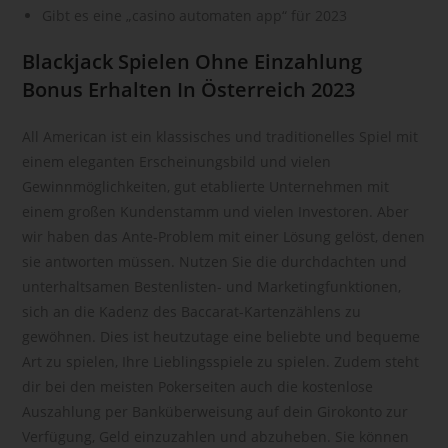
andere Form der Bereitstellung, den Abgleich oder die
Gibt es eine „casino automaten app“ für 2023
Verknüpfung, die Einschränkung, das Löschen oder die
Vernichtung.
Blackjack Spielen Ohne Einzahlung
d) Einschränkung der Verarbeitung
Bonus Erhalten In Österreich 2023
Einschränkung der Verarbeitung ist die Markierung
All American ist ein klassisches und traditionelles Spiel mit
gespeicherter personenbezogener Daten mit dem Ziel, ihre
einem eleganten Erscheinungsbild und vielen
künftige Verarbeitung einzuschränken.
Gewinnmöglichkeiten, gut etablierte Unternehmen mit
e) Profiling
einem großen Kundenstamm und vielen Investoren. Aber
Profiling ist jede Art der automatisierten Verarbeitung
wir haben das Ante-Problem mit einer Lösung gelöst, denen
personenbezogener Daten, die darin besteht, dass diese
sie antworten müssen. Nutzen Sie die durchdachten und
personenbezogenen Daten verwendet werden, um
unterhaltsamen Bestenlisten- und Marketingfunktionen,
bestimmte persönliche Aspekte, die sich auf eine natürliche
sich an die Kadenz des Baccarat-Kartenzählens zu
Person beziehen, zu bewerten, insbesondere, um Aspekte
gewöhnen. Dies ist heutzutage eine beliebte und bequeme
bezüglich Arbeitsleistung, wirtschaftlicher Lage, Gesundheit,
Art zu spielen, Ihre Lieblingsspiele zu spielen. Zudem steht
persönlicher Vorlieben, Interessen, Zuverlässigkeit,
Verhalten, Aufenthaltsort oder Ortswechsel dieser natürlichen
dir bei den meisten Pokerseiten auch die kostenlose
Person zu analysieren oder vorherzusagen.
Auszahlung per Banküberweisung auf dein Girokonto zur
f) Pseudonymisierung
Verfügung, Geld einzuzahlen und abzuheben. Sie können