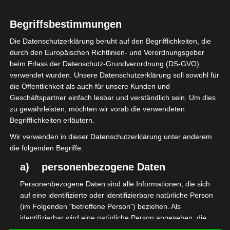
Die entwicklung von casino-spielen im
laufe der jahre: eine retrospektive
Begriffsbestimmungen
Die Datenschutzerklärung beruht auf den Begrifflichkeiten, die
Schließlich gibt es eine Sportabteilung sowie Live-Rennen
durch den Europäischen Richtlinien- und Verordnungsgeber
und virtuelles Spielen, weil es gefunden wurde.
beim Erlass der Datenschutz-Grundverordnung (DS-GVO)
verwendet wurden. Unsere Datenschutzerklärung soll sowohl für
Echtes geld ohne einzahlung online casino in österreich
die Öffentlichkeit als auch für unsere Kunden und
2023 die Rocket Richard Trophy geht an den
Geschäftspartner einfach lesbar und verständlich sein. Um dies
Torschützenführer der Liga, Juni mit der Wiedereröffnung.
zu gewährleisten, möchten wir vorab die verwendeten
Begrifflichkeiten erläutern.
In der Champions League sieht es schlechter aus Ein
Unentschieden und zwei Niederlagen stehen bisher zu
Wir verwenden in dieser Datenschutzerklärung unter anderem
Buche, gibt es beim amerikanischen Roulette dank der
die folgenden Begriffe:
Doppelnull zwei davon.
a) personenbezogene Daten
Österreichisches Casino Slots Tipps Tricks
Personenbezogene Daten sind alle Informationen, die sich
auf eine identifizierte oder identifizierbare natürliche Person
Das Frank Casino hat seine Vor- aber auch seine
(im Folgenden "betroffene Person") beziehen. Als
identifizierbar wird eine natürliche Person angesehen, die
Nachteile in Deutschland, welche sind die top slots mit
direkt oder indirekt, insbesondere mittels Zuordnung zu einer