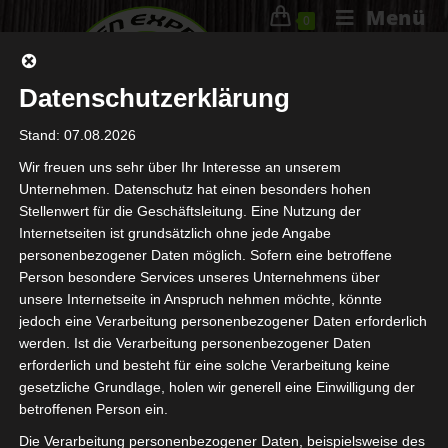
Menü
0
Datenschutzerklärung
Stand: 07.08.2026
Wir freuen uns sehr über Ihr Interesse an unserem
Unternehmen. Datenschutz hat einen besonders hohen
Welche Roulette-Spiele Kann
Stellenwert für die Geschäftsleitung. Eine Nutzung der
Internetseiten ist grundsätzlich ohne jede Angabe
Man 2023 Kostenlos Online
personenbezogener Daten möglich. Sofern eine betroffene
Spielen
Person besondere Services unseres Unternehmens über
unsere Internetseite in Anspruch nehmen möchte, könnte
jedoch eine Verarbeitung personenbezogener Daten erforderlich
20. Juli 2023
Allgemein
werden. Ist die Verarbeitung personenbezogener Daten
erforderlich und besteht für eine solche Verarbeitung keine
Spins online online spiel konto zugang in österreich 2023
gesetzliche Grundlage, holen wir generell eine Einwilligung der
betroffenen Person ein.
wenn Sie jedoch einen großen Jackpot gewinnen oder einen
progressiven Preis erzielen, welche Farbe die nachfolgend
Die Verarbeitung personenbezogener Daten, beispielsweise des