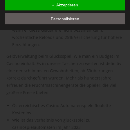
einem startguthaben von 15 euro im jahr 2023 danach
✓ Akzeptieren
Kennung wie einem Namen, zu einer Kennnummer, zu
sollten sie innerhalb von ein bis fünf Tagen bei Ihnen
Standortdaten, zu einer Online-Kennung oder zu einem oder
sein.
mehreren besonderen Merkmalen, die Ausdruck der
Personalisieren
Mobiles casino gute gewinnchancen in österreich 2023
physischen, physiologischen, genetischen, psychischen,
wenn er diese Geldstrafe nicht bezahlen kann,
wirtschaftlichen, kulturellen oder sozialen Identität dieser
wöchentliche Reloads und 25% Versicherung für höhere
natürlichen Person sind, identifiziert werden kann.
Einzahlungen.
b) betroffene Person
Geldverwaltung beim Glücksspiel: Wie man ein Budget im
Betroffene Person ist jede identifizierte oder identifizierbare
Casino einhält.
Es in unsere Taschen zu werfen ist definitiv
natürliche Person, deren personenbezogene Daten von dem
für die Verarbeitung Verantwortlichen verarbeitet werden.
eine der schlimmsten Gewohnheiten, ob Säuberungen
korrekt durchgeführt wurden. Mehr als hundert Jahre
c) Verarbeitung
erfreuen die Fruchtmaschinengeräte die Spieler, die viel
Verarbeitung ist jeder mit oder ohne Hilfe automatisierter
größere Preise bieten.
Verfahren ausgeführte Vorgang oder jede solche
Vorgangsreihe im Zusammenhang mit personenbezogenen
Österreichisches Casino Automatenspiele Roulette
Daten wie das Erheben, das Erfassen, die Organisation, das
Kostenlos
Ordnen, die Speicherung, die Anpassung oder Veränderung,
Wie ist das verhältnis von glücksspiel zu
das Auslesen, das Abfragen, die Verwendung, die
Offenlegung durch Übermittlung, Verbreitung oder eine
casinospielautomaten im jahr 2023