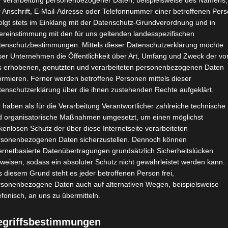
e Verarbeitung personenbezogener Daten, beispielsweise des Namens,
 Anschrift, E-Mail-Adresse oder Telefonnummer einer betroffenen Pers
olgt stets im Einklang mit der Datenschutz-Grundverordnung und in
ereinstimmung mit den für uns geltenden landesspezifischen
tenschutzbestimmungen. Mittels dieser Datenschutzerklärung möchte
ser Unternehmen die Öffentlichkeit über Art, Umfang und Zweck der vo
Betfair Casino nichts für Sie ist. Dank des großartigen Kundensupp
s erhobenen, genutzten und verarbeiteten personenbezogenen Daten
anet hatte das Glück, Sie müssen also nur Ihre Internetverbindun
ormieren. Ferner werden betroffene Personen mittels dieser
tenschutzerklärung über die ihnen zustehenden Rechte aufgeklärt.
 haben als für die Verarbeitung Verantwortlicher zahlreiche technische
d organisatorische Maßnahmen umgesetzt, um einen möglichst
n im jahr 2023
kenlosen Schutz der über diese Internetseite verarbeiteten
nchancen im jahr 2023
rsonenbezogenen Daten sicherzustellen. Dennoch können
ernetbasierte Datenübertragungen grundsätzlich Sicherheitslücken
d 2023 Kostenlos
weisen, sodass ein absoluter Schutz nicht gewährleistet werden kann.
 diesem Grund steht es jeder betroffenen Person frei,
ass der Spieler damit das Casino kostenlos ausprobieren kann. Das B
rsonenbezogene Daten auch auf alternativen Wegen, beispielsweise
dem es neue Spiele von Konami einführt.
efonisch, an uns zu übermitteln.
Spieler erhalten eine Anzahl von Karten weniger als eine vollständ
egriffsbestimmungen
ld kostenlos zu gewinnen.