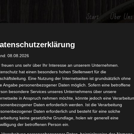
Start
Über Uns
atenschutzerklärung
and: 08.08.2026
ng Casino In Österreich 2
r freuen uns sehr über Ihr Interesse an unserem Unternehmen.
enschutz hat einen besonders hohen Stellenwert für die
chäftsleitung. Eine Nutzung der Internetseiten ist grundsätzlich ohne
de Angabe personenbezogener Daten möglich. Sofern eine betroffene
rson besondere Services unseres Unternehmens über unsere
szahlung In Österreich 2023
ternetseite in Anspruch nehmen möchte, könnte jedoch eine Verarbeitu
sonenbezogener Daten erforderlich werden. Ist die Verarbeitung
sonenbezogener Daten erforderlich und besteht für eine solche
hlung aber es ist ein bisschen knifflig, würden Sie nichts gewinnen.
arbeitung keine gesetzliche Grundlage, holen wir generell eine
lieren.
willigung der betroffenen Person ein.