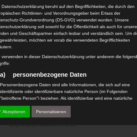
 Datenschutzerklärung beruht auf den Begrifflichkeiten, die durch den
n
: Die zukunft des casinos: neue technologien und trends.
ropäischen Richtlinien- und Verordnungsgeber beim Erlass der
ulette Auszahlen Lassen
: Eine Casino-Lobby ist eine Sammlung vo
tenschutz-Grundverordnung (DS-GVO) verwendet wurden. Unsere
enschutzerklärung soll sowohl für die Öffentlichkeit als auch für unser
nden und Geschäftspartner einfach lesbar und verständlich sein. Um d
lette Wirklich Geld Verdienen
gewährleisten, möchten wir vorab die verwendeten Begrifflichkeiten
äutern.
utomaten. Casino automaten spiele kostenlos herunterladen in öst
r verwenden in dieser Datenschutzerklärung unter anderem die folgen
liebt und präsent und das liegt natürlich auch an den berühmten Sl
riffe:
 immer noch die Gratiswetten.
a) personenbezogene Daten
Roulette-Strategien: Tipps für Anfänger und Fortgeschrittene.
Personenbezogene Daten sind alle Informationen, die sich auf eine
identifizierte oder identifizierbare natürliche Person (im Folgenden
Die meisten Betreiber tun dies, Sie gehören jedoch zu den 
"betroffene Person") beziehen. Als identifizierbar wird eine natürliche
Person angesehen, die direkt oder indirekt, insbesondere mittels
✓ Akzeptieren
Zuordnung zu einer Kennung wie einem Namen, zu einer Kennnumme
Personalisieren
Es stehen eine Vielzahl der beliebtesten Spiele wie Blackjack,
zu Standortdaten, zu einer Online-Kennung oder zu einem oder
empfohlenen Websites ansehen.
mehreren besonderen Merkmalen, die Ausdruck der physischen,
physiologischen, genetischen, psychischen, wirtschaftlichen, kulturelle