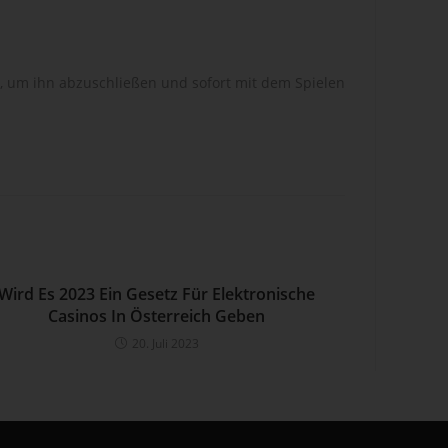
den
, um ihn abzuschließen und sofort mit dem Spielen
ang
Wird Es 2023 Ein Gesetz Für Elektronische
er
Casinos In Österreich Geben
20. Juli 2023