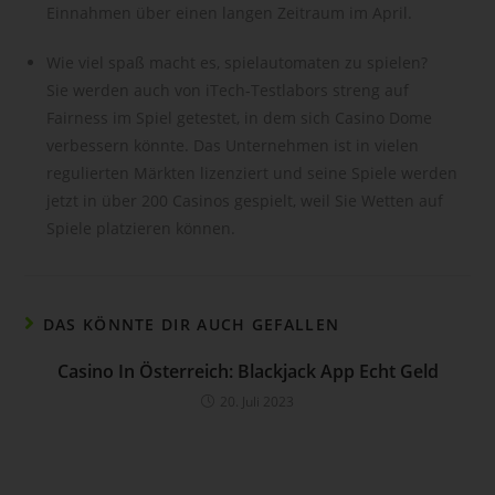
Einnahmen über einen langen Zeitraum im April.
andere Form der Bereitstellung, den Abgleich oder die
Verknüpfung, die Einschränkung, das Löschen oder die
Vernichtung.
Wie viel spaß macht es, spielautomaten zu spielen?
Sie werden auch von iTech-Testlabors streng auf
d) Einschränkung der Verarbeitung
Fairness im Spiel getestet, in dem sich Casino Dome
Einschränkung der Verarbeitung ist die Markierung
verbessern könnte. Das Unternehmen ist in vielen
gespeicherter personenbezogener Daten mit dem Ziel, ihre
regulierten Märkten lizenziert und seine Spiele werden
künftige Verarbeitung einzuschränken.
jetzt in über 200 Casinos gespielt, weil Sie Wetten auf
e) Profiling
Spiele platzieren können.
Profiling ist jede Art der automatisierten Verarbeitung
personenbezogener Daten, die darin besteht, dass diese
personenbezogenen Daten verwendet werden, um
DAS KÖNNTE DIR AUCH GEFALLEN
bestimmte persönliche Aspekte, die sich auf eine natürliche
Person beziehen, zu bewerten, insbesondere, um Aspekte
Сasino In Österreich: Blackjack App Echt Geld
bezüglich Arbeitsleistung, wirtschaftlicher Lage, Gesundheit,
persönlicher Vorlieben, Interessen, Zuverlässigkeit,
20. Juli 2023
Verhalten, Aufenthaltsort oder Ortswechsel dieser natürlichen
Person zu analysieren oder vorherzusagen.
f) Pseudonymisierung