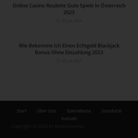
Online Casino Roulette Gute Spiele In Österreich
Pseudonymisierung ist die Verarbeitung personenbezogener
2023
Daten in einer Weise, auf welche die personenbezogenen
Daten ohne Hinzuziehung zusätzlicher Informationen nicht
20. Juli 2023
mehr einer spezifischen betroffenen Person zugeordnet
werden können, sofern diese zusätzlichen Informationen
gesondert aufbewahrt werden und technischen und
Wie Bekomme Ich Einen Echtgeld Blackjack
organisatorischen Maßnahmen unterliegen, die
Bonus Ohne Einzahlung 2023
gewährleisten, dass die personenbezogenen Daten nicht
20. Juli 2023
einer identifizierten oder identifizierbaren natürlichen Person
zugewiesen werden.
g) Verantwortlicher oder für die
Verarbeitung Verantwortlicher
Verantwortlicher oder für die Verarbeitung Verantwortlicher ist
die natürliche oder juristische Person, Behörde, Einrichtung
oder andere Stelle, die allein oder gemeinsam mit anderen
Start
Über Uns
Speisekarte
Standorte
über die Zwecke und Mittel der Verarbeitung von
Kontakt
personenbezogenen Daten entscheidet. Sind die Zwecke
Copyright © 2020 by GreenExpress
und Mittel dieser Verarbeitung durch das Unionsrecht oder
das Recht der Mitgliedstaaten vorgegeben, so kann der