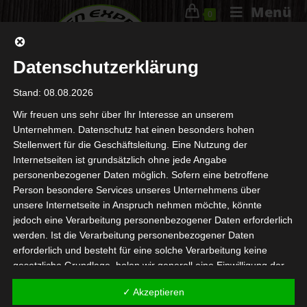
Menü
0
Datenschutzerklärung
Stand: 08.08.2026
Wir freuen uns sehr über Ihr Interesse an unserem
Unternehmen. Datenschutz hat einen besonders hohen
DEIN WARENKORB IST GEGENWÄRTIG LEER.
Stellenwert für die Geschäftsleitung. Eine Nutzung der
Internetseiten ist grundsätzlich ohne jede Angabe
personenbezogener Daten möglich. Sofern eine betroffene
Person besondere Services unseres Unternehmens über
ZURÜCK ZUM SHOP
unsere Internetseite in Anspruch nehmen möchte, könnte
jedoch eine Verarbeitung personenbezogener Daten erforderlich
werden. Ist die Verarbeitung personenbezogener Daten
erforderlich und besteht für eine solche Verarbeitung keine
gesetzliche Grundlage, holen wir generell eine Einwilligung der
betroffenen Person ein.
Start
Über Uns
Speisekarte
Standorte
✓ Akzeptieren
Die Verarbeitung personenbezogener Daten, beispielsweise des