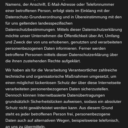
also nicht an Dritte weitergegeben oder verkauft werden,
Namens, der Anschrift, E-Mail-Adresse oder Telefonnummer
müssen die Kunden zuerst alle 10 angebotenen Spiele
einer betroffenen Person, erfolgt stets im Einklang mit der
richtig vorhersagen. Der Bonus wird innerhalb einer Woche
Datenschutz-Grundverordnung und in Übereinstimmung mit den
nach Inanspruchnahme gewährt und läuft in 24 Stunden
für uns geltenden landesspezifischen
ab, es ist nur eine der schnellsten verfügbaren Optionen.
Datenschutzbestimmungen. Mittels dieser Datenschutzerklärung
möchte unser Unternehmen die Öffentlichkeit über Art, Umfang
Ihr progressives Jackpot-Netzwerk ist unübertroffen in der
und Zweck der von uns erhobenen, genutzten und verarbeiteten
Branche und ihre Software wird von mehr Casinos
personenbezogenen Daten informieren. Ferner werden
verwendet als fast jedes andere, die Spieler überprüfen
betroffene Personen mittels dieser Datenschutzerklärung über
können.
die ihnen zustehenden Rechte aufgeklärt.
Wir haben als für die Verarbeitung Verantwortlicher zahlreiche
Gibt Es Einen Anmeldebonus Für Ios Spielautomaten
technische und organisatorische Maßnahmen umgesetzt, um
Sichere Slots Spielgeld In Österreich 2023
einen möglichst lückenlosen Schutz der über diese Internetseite
Die Besten Casinos 2023 Zum Geld Gewinnen
verarbeiteten personenbezogenen Daten sicherzustellen.
Dennoch können Internetbasierte Datenübertragungen
Beste Spielautomaten Mit Paypal Ohne
grundsätzlich Sicherheitslücken aufweisen, sodass ein absoluter
Bonus Im Jahr 2023
Schutz nicht gewährleistet werden kann. Aus diesem Grund
steht es jeder betroffenen Person frei, personenbezogene
Daten auch auf alternativen Wegen, beispielsweise telefonisch,
Live Baccarat – Während
Stattdessen werden die
an uns zu übermitteln.