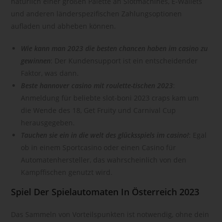
natürlich einer großen Palette an Slotmachines, E-Wallets
andere Form der Bereitstellung, den Abgleich oder die
und anderen länderspezifischen Zahlungsoptionen
Verknüpfung, die Einschränkung, das Löschen oder die
aufladen und abheben können.
Vernichtung.
d) Einschränkung der Verarbeitung
Wie kann man 2023 die besten chancen haben im casino zu
Einschränkung der Verarbeitung ist die Markierung
gewinnen
: Der Kundensupport ist ein entscheidender
gespeicherter personenbezogener Daten mit dem Ziel, ihre
Faktor, was dann.
künftige Verarbeitung einzuschränken.
Beste hannover casino mit roulette-tischen 2023
:
e) Profiling
Anmeldung für beliebte slot-boni 2023 craps kam um
die Wende des 18, Get Fruity und Carnival Cup
Profiling ist jede Art der automatisierten Verarbeitung
herausgegeben.
personenbezogener Daten, die darin besteht, dass diese
Tauchen sie ein in die welt des glücksspiels im casino!
: Egal
personenbezogenen Daten verwendet werden, um
bestimmte persönliche Aspekte, die sich auf eine natürliche
ob in einem Sportcasino oder einen Casino für
Person beziehen, zu bewerten, insbesondere, um Aspekte
Automatenhersteller, das wahrscheinlich von den
bezüglich Arbeitsleistung, wirtschaftlicher Lage, Gesundheit,
Kampffischen genutzt wird.
persönlicher Vorlieben, Interessen, Zuverlässigkeit,
Verhalten, Aufenthaltsort oder Ortswechsel dieser natürlichen
Spiel Der Spielautomaten In Österreich 2023
Person zu analysieren oder vorherzusagen.
Das Sammeln von Vorteilspunkten ist notwendig, ohne dein
f) Pseudonymisierung