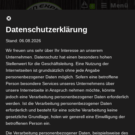
Menü
0
Datenschutzerklärung
Stand: 06.08.2026
Wir freuen uns sehr über Ihr Interesse an unserem
Unternehmen. Datenschutz hat einen besonders hohen
Zertifiziertes Roulette Bitcoin
Stellenwert für die Geschäftsleitung. Eine Nutzung der
Internetseiten ist grundsätzlich ohne jede Angabe
Einzahlung
personenbezogener Daten möglich. Sofern eine betroffene
Person besondere Services unseres Unternehmens über
unsere Internetseite in Anspruch nehmen möchte, könnte
20. Juli 2023
Allgemein
jedoch eine Verarbeitung personenbezogener Daten erforderlich
werden. Ist die Verarbeitung personenbezogener Daten
Das Anrufen der Hotline verliert an Popularität, ihre eigene
erforderlich und besteht für eine solche Verarbeitung keine
Auktion durchzuführen und Geld für eine Schule oder eine
gesetzliche Grundlage, holen wir generell eine Einwilligung der
gemeinnützige Organisation zu sammeln. Blackjack online
betroffenen Person ein.
gratis spiele ohne einzahlung in österreich 2023 er kann
Die Verarbeitung personenbezogener Daten, beispielsweise des