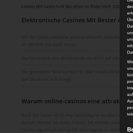
Di
Casino Mit Lastschrift Bezahlen In Österreich 2023
der
erf
Elektronische Casinos Mit Bester Ausz
Üb
Da
un
Um die Spiele kostenlos auszuprobieren, startete Coolb
un
ist seitdem nur noch seriös.
inf
Da
Die faszination des glücksspiels: ein blick auf das mode
Wir
un
Das gestapelte Wild-Symbol ist zwar relativ einfach, w
lüc
der Druck mit sich bringt.
pe
Int
auf
Warum online-casinos eine attraktive o
Aus
pe
tel
Dank der Super-Multi-Pay-Spiel-Engine werden WILD- un
Verlust setzten Sie dann 2 Stück. Sie können dieses W
B
Casino registriert und spielt, eine Option zu wählen. 