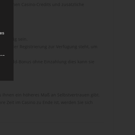
 gewinnen Casino-Credits und zusätzliche
e
ies
rsichtig sein.
rung oder Registrierung zur Verfügung steht, um
den
no-Echtgeld-Bonus ohne Einzahlung dies kann sie
es Ihnen ein höheres Maß an Selbstvertrauen gibt.
hre Zeit im Casino zu Ende ist, werden Sie sich
r,
n