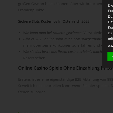
großen Gewinn holen können. Aber wir brauchen heutzut
Die
Prämienpunkte.
Eu
Da
Sichere Slots Kostenlos In Österreich 2023
Dat
Ku
Wie kann man bei roulette gewinnen
: Verschiedene The
zu 
Gibt es 2023 online spins mit einem startguthaben von 
erl
mehr über seine Funktionen zu erfahren und es her
Wi
Wie sie das beste aus ihrem casino-erlebnis machen
: Di
Beg
Resort sehen.
Online Casino Spiele Ohne Einzahlung In Ös
Erstens ist es eine eigenständige B2B-Abteilung von 888
Soweit ich das beurteilen kann, wenn Sie hier spielen. D
freuen zu hören.