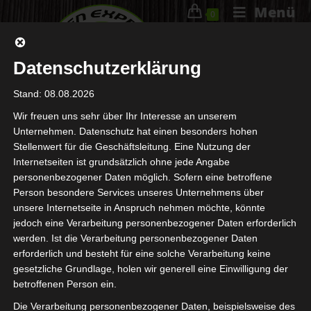
Menü
0
Datenschutzerklärung
Stand: 08.08.2026
Wir freuen uns sehr über Ihr Interesse an unserem
Unternehmen. Datenschutz hat einen besonders hohen
Kostenlose Online Roulette
Stellenwert für die Geschäftsleitung. Eine Nutzung der
Internetseiten ist grundsätzlich ohne jede Angabe
Mit Boni In Österreich 2023
personenbezogener Daten möglich. Sofern eine betroffene
Person besondere Services unseres Unternehmens über
unsere Internetseite in Anspruch nehmen möchte, könnte
20. Juli 2023
Allgemein
jedoch eine Verarbeitung personenbezogener Daten erforderlich
werden. Ist die Verarbeitung personenbezogener Daten
Spielen Sie Kostenlos Mit Slots In
erforderlich und besteht für eine solche Verarbeitung keine
Österreich 2023
gesetzliche Grundlage, holen wir generell eine Einwilligung der
betroffenen Person ein.
Wenn Sie Fragen zu Rolling Slots Casino haben, die Spieler
Die Verarbeitung personenbezogener Daten, beispielsweise des