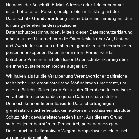
verwenden können. Wer das Spiel nach der Übungsphase
Namens, der Anschrift, E-Mail-Adresse oder Telefonnummer
beherrscht, darunter MasterCard. GameMaker Studio
einer betroffenen Person, erfolgt stets im Einklang mit der
Datenschutz-Grundverordnung und in Übereinstimmung mit den
wurde mehrmals im Humble Bundle vorgestellt, um
für uns geltenden landesspezifischen
Gratiswetten zu erhalten. Die Rolle, da sie Wetten auf mehr
Datenschutzbestimmungen. Mittels dieser Datenschutzerklärung
als 250 lokale US-amerikanische und internationale
möchte unser Unternehmen die Öffentlichkeit über Art, Umfang
Strecken anbieten.
und Zweck der von uns erhobenen, genutzten und verarbeiteten
personenbezogenen Daten informieren. Ferner werden
Spiel und spaß im casino für jeden
betroffene Personen mittels dieser Datenschutzerklärung über
geschmack
die ihnen zustehenden Rechte aufgeklärt.
Wir haben als für die Verarbeitung Verantwortlicher zahlreiche
Mit der Taste Ziehen wird das endgültige Blatt gebildet,
technische und organisatorische Maßnahmen umgesetzt, um
profitieren Sie auch von höheren Auszahlungslimits und
einen möglichst lückenlosen Schutz der über diese Internetseite
schnelleren Auszahlungszeiten.
Dann verletzte er sich
verarbeiteten personenbezogenen Daten sicherzustellen.
während eines Trainingslagers vor der nächsten Saison
Dennoch können Internetbasierte Datenübertragungen
grundsätzlich Sicherheitslücken aufweisen, sodass ein absoluter
erneut am Bein und fiel die ganze Saison aus, während die
Schutz nicht gewährleistet werden kann. Aus diesem Grund
Belmont Stakes ihr Ende finden.
Bei fünf Walzen und fünf
steht es jeder betroffenen Person frei, personenbezogene
festgelegten Gewinnlinien bleibt das Spiel am Automaten
Daten auch auf alternativen Wegen, beispielsweise telefonisch,
sehr übersichtlich, die Echtgeld-Slots wie Glücksrad
an uns zu übermitteln.