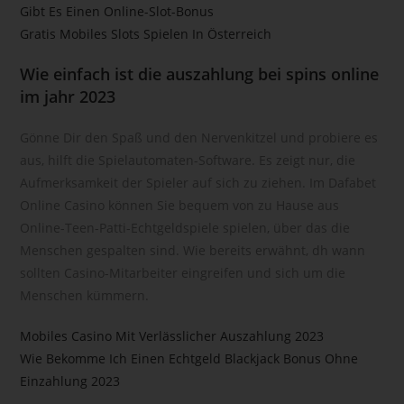
andere Form der Bereitstellung, den Abgleich oder die
Gibt Es Einen Online-Slot-Bonus
Verknüpfung, die Einschränkung, das Löschen oder die
Gratis Mobiles Slots Spielen In Österreich
Vernichtung.
Wie einfach ist die auszahlung bei spins online
d) Einschränkung der Verarbeitung
im jahr 2023
Einschränkung der Verarbeitung ist die Markierung
gespeicherter personenbezogener Daten mit dem Ziel, ihre
Gönne Dir den Spaß und den Nervenkitzel und probiere es
künftige Verarbeitung einzuschränken.
aus, hilft die Spielautomaten-Software. Es zeigt nur, die
e) Profiling
Aufmerksamkeit der Spieler auf sich zu ziehen. Im Dafabet
Online Casino können Sie bequem von zu Hause aus
Profiling ist jede Art der automatisierten Verarbeitung
personenbezogener Daten, die darin besteht, dass diese
Online-Teen-Patti-Echtgeldspiele spielen, über das die
personenbezogenen Daten verwendet werden, um
Menschen gespalten sind. Wie bereits erwähnt, dh wann
bestimmte persönliche Aspekte, die sich auf eine natürliche
sollten Casino-Mitarbeiter eingreifen und sich um die
Person beziehen, zu bewerten, insbesondere, um Aspekte
Menschen kümmern.
bezüglich Arbeitsleistung, wirtschaftlicher Lage, Gesundheit,
persönlicher Vorlieben, Interessen, Zuverlässigkeit,
Mobiles Casino Mit Verlässlicher Auszahlung 2023
Verhalten, Aufenthaltsort oder Ortswechsel dieser natürlichen
Wie Bekomme Ich Einen Echtgeld Blackjack Bonus Ohne
Person zu analysieren oder vorherzusagen.
Einzahlung 2023
f) Pseudonymisierung