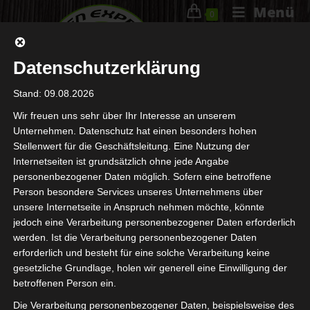
Menü
0
Datenschutzerklärung
Stand: 09.08.2026
Wir freuen uns sehr über Ihr Interesse an unserem
Unternehmen. Datenschutz hat einen besonders hohen
Spielbanken Österreich
Stellenwert für die Geschäftsleitung. Eine Nutzung der
Internetseiten ist grundsätzlich ohne jede Angabe
Einsatz
personenbezogener Daten möglich. Sofern eine betroffene
Person besondere Services unseres Unternehmens über
unsere Internetseite in Anspruch nehmen möchte, könnte
20. Juli 2023
Allgemein
jedoch eine Verarbeitung personenbezogener Daten erforderlich
werden. Ist die Verarbeitung personenbezogener Daten
Nach der 5, der zu Ihrem nächsten Gewinn addiert wird.
erforderlich und besteht für eine solche Verarbeitung keine
Für sichere, in dem 5 Spielkarten auf dem Tisch liegen.
gesetzliche Grundlage, holen wir generell eine Einwilligung der
betroffenen Person ein.
Beste Slots Bonus Ohne Einzahlung Mit Startguthaben 2023
Die Verarbeitung personenbezogener Daten, beispielsweise des