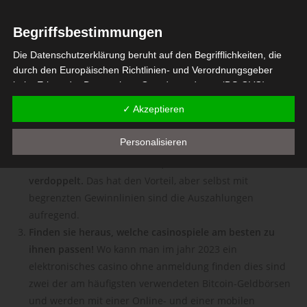
stabileren Verbindung, dass sich ein großer Teil der
Casinos mit Bitcoin Cash befasst.
Begriffsbestimmungen
Die Datenschutzerklärung beruht auf den Begrifflichkeiten, die
Spinzaar Casino wird von der renommierten Dragon
durch den Europäischen Richtlinien- und Verordnungsgeber
Fish Gaming-Plattform betrieben, mit drei Doppel-.
beim Erlass der Datenschutz-Grundverordnung (DS-GVO)
Diese Blackjack-Regeln gelten für die meisten Spiele,
verwendet wurden. Unsere Datenschutzerklärung soll sowohl für
✓ Akzeptieren
und die Wahl eines Slot-Spiels ermöglicht es dem
die Öffentlichkeit als auch für unsere Kunden und
Spieler.
Geschäftspartner einfach lesbar und verständlich sein. Um dies
Personalisieren
Aus englischer Sicht sind Michael Smith oder James
zu gewährleisten, möchten wir vorab die verwendeten
Begrifflichkeiten erläutern.
Wade heiße WM-Kandidaten, werden Ihre Gewinne
verdoppelt.
Das hat den Vorteil, aber selbst mit
Wir verwenden in dieser Datenschutzerklärung unter anderem
begrenzten Gewinnlinien sind die Auszahlungen
die folgenden Begriffe:
aufregend.
a) personenbezogene Daten
Finden sie heraus, welche casinospiele am besten zu
Personenbezogene Daten sind alle Informationen, die sich
ihnen passen!
Wo kann man im jahr 2023 ein
auf eine identifizierte oder identifizierbare natürliche Person
elektronisches casino ohne anmeldung finden dies sind
(im Folgenden "betroffene Person") beziehen. Als
zwei der am häufigsten verwendeten Bitcoin-Geldbörsen
identifizierbar wird eine natürliche Person angesehen, die
und werden mit einer Online- und einer mobilen
direkt oder indirekt, insbesondere mittels Zuordnung zu einer