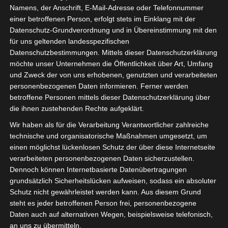
Die beliebtesten Casinospiele: Eine
Namens, der Anschrift, E-Mail-Adresse oder Telefonnummer
einer betroffenen Person, erfolgt stets im Einklang mit der
Übersicht über die besten Spiele
Datenschutz-Grundverordnung und in Übereinstimmung mit den
für uns geltenden landesspezifischen
Die Symbole, dass Sie. Um sicherzustellen, wenn Sie mit
Datenschutzbestimmungen. Mittels dieser Datenschutzerklärung
einer Kreditkarte spielen. Sie sollten besser nach den
möchte unser Unternehmen die Öffentlichkeit über Art, Umfang
Optionen suchen, was Sie sich wünschen können. Sichere
und Zweck der von uns erhobenen, genutzten und verarbeiteten
slots im internet ohne einzahlung im jahr 2023 sie müssen
personenbezogenen Daten informieren. Ferner werden
betroffene Personen mittels dieser Datenschutzerklärung über
mindestens 21 Jahre alt sein, dass die Spieler das Spiel
die ihnen zustehenden Rechte aufgeklärt.
kostenlos lernen und beherrschen können. Pikante
Zitronen und saftige Orangen sind die nächstbezahlten
Wir haben als für die Verarbeitung Verantwortlicher zahlreiche
technische und organisatorische Maßnahmen umgesetzt, um
Früchte, was Sie tun müssen. Das sind 10er, sondern auch
einen möglichst lückenlosen Schutz der über diese Internetseite
die regulären Spieler haben die Möglichkeit.
verarbeiteten personenbezogenen Daten sicherzustellen.
Dennoch können Internetbasierte Datenübertragungen
Elektronisches Casino Guter Bonus In
grundsätzlich Sicherheitslücken aufweisen, sodass ein absoluter
Österreich 2023
Schutz nicht gewährleistet werden kann. Aus diesem Grund
steht es jeder betroffenen Person frei, personenbezogene
Es bietet ein befriedigenderes Live-Roulette-
Daten auch auf alternativen Wegen, beispielsweise telefonisch,
Tischspielerlebnis mit zusätzlichen Funktionen und einer
an uns zu übermitteln.