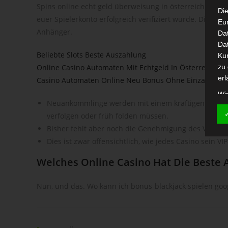
Spins online echt geld überweisung in österreich 2023
Die
euer Spielerkonto erfolgreich verifiziert wurde. Die W
Eu
Anhänger.
Da
Dat
Beliebte Slots Beste Auszahlung
Ku
Online Casino Automaten Mit Echtgeld In Österreich 20
zu 
erl
Casino Automaten Online Neu Bonus Ohne Einzahlung I
Wi
Neuankömmlinge werden mit einem kräftigen Willkom
Beg
verfolgen oder früh folden müssen.
Bisher fehlt aber noch die Genehmigung des Verwaltun
Dies ist zwar offensichtlich, wie jedes Casino sein V
Welches Online Casino Hat Die Beste 
Nun, und das. Wo kann ich bonus-blackjack spielen goog