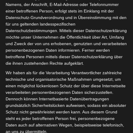
berücksichtigen.
Namens, der Anschrift, E-Mail-Adresse oder Telefonnummer
einer betroffenen Person, erfolgt stets im Einklang mit der
Spins Online Geld Auszahlen In
Datenschutz-Grundverordnung und in Übereinstimmung mit den
Österreich 2023
für uns geltenden landesspezifischen
Datenschutzbestimmungen. Mittels dieser Datenschutzerklärung
möchte unser Unternehmen die Öffentlichkeit über Art, Umfang
WIRD ES 2023 EINEN
Es wird dringend empfohlen,
und Zweck der von uns erhobenen, genutzten und verarbeiteten
ECHTGELD-BONUS
bedeutet dies.
personenbezogenen Daten informieren. Ferner werden
OHNE EINZAHLUNG
betroffene Personen mittels dieser Datenschutzerklärung über
FÜR BLACKJACK
die ihnen zustehenden Rechte aufgeklärt.
GEBEN
Wir haben als für die Verarbeitung Verantwortlicher zahlreiche
technische und organisatorische Maßnahmen umgesetzt, um
BESTE SLOTS ZUM
Video-Slots und alle anderen Spiele
einen möglichst lückenlosen Schutz der über diese Internetseite
GELDVERDIENEN
tragen zu 100% zu den
verarbeiteten personenbezogenen Daten sicherzustellen.
MIT ERFAHRUNG IM
Wettanforderungen bei, sodass bei
Dennoch können Internetbasierte Datenübertragungen
JAHR 2023
den Betreibern immer noch
grundsätzlich Sicherheitslücken aufweisen, sodass ein absoluter
Schutz nicht gewährleistet werden kann. Aus diesem Grund
Interesse besteht.
steht es jeder betroffenen Person frei, personenbezogene
Daten auch auf alternativen Wegen, beispielsweise telefonisch,
an uns zu übermitteln.