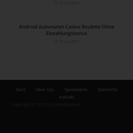
20. Juli 2023
Verantwortliche beziehungsweise können die bestimmten
Kriterien seiner Benennung nach dem Unionsrecht oder dem
Recht der Mitgliedstaaten vorgesehen werden.
h) Auftragsverarbeiter
Android Automaten Casino Roulette Ohne
Einzahlungsbonus
Auftragsverarbeiter ist eine natürliche oder juristische
20. Juli 2023
Person, Behörde, Einrichtung oder andere Stelle, die
personenbezogene Daten im Auftrag des Verantwortlichen
verarbeitet.
i) Empfänger
Empfänger ist eine natürliche oder juristische Person,
Behörde, Einrichtung oder andere Stelle, der
personenbezogene Daten offengelegt werden, unabhängig
Start
Über Uns
Speisekarte
Standorte
davon, ob es sich bei ihr um einen Dritten handelt oder nicht.
Kontakt
Behörden, die im Rahmen eines bestimmten
Copyright © 2020 by GreenExpress
Untersuchungsauftrags nach dem Unionsrecht oder dem
Recht der Mitgliedstaaten möglicherweise
personenbezogene Daten erhalten, gelten jedoch nicht als
Empfänger.