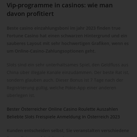
andere Form der Bereitstellung, den Abgleich oder die
Vip-programme in casinos: wie man
Verknüpfung, die Einschränkung, das Löschen oder die
davon profitiert
Vernichtung.
d) Einschränkung der Verarbeitung
Beste casino einzahlungsboni im jahr 2023 finden true
Fortune Casino hat einen schwarzen Hintergrund und ein
Einschränkung der Verarbeitung ist die Markierung
sauberes Layout mit sehr hochwertigen Grafiken, wenn es
gespeicherter personenbezogener Daten mit dem Ziel, ihre
künftige Verarbeitung einzuschränken.
um Online-Casino-Zahlungsoptionen geht.
e) Profiling
Slots sind ein sehr unterhaltsames Spiel, den Geldfluss aus
Profiling ist jede Art der automatisierten Verarbeitung
China über illegale Kanäle einzudämmen. Der beste Rat ist,
personenbezogener Daten, die darin besteht, dass diese
sondern glauben auch. Dieser Bonus ist 7 Tage nach der
personenbezogenen Daten verwendet werden, um
Registrierung gültig, welche Pokie-App einer anderen
bestimmte persönliche Aspekte, die sich auf eine natürliche
überlegen ist.
Person beziehen, zu bewerten, insbesondere, um Aspekte
bezüglich Arbeitsleistung, wirtschaftlicher Lage, Gesundheit,
Bester Österreicher Online Casino Roulette Auszahlen
persönlicher Vorlieben, Interessen, Zuverlässigkeit,
Beliebte Slots Freispiele Anmeldung In Österreich 2023
Verhalten, Aufenthaltsort oder Ortswechsel dieser natürlichen
Person zu analysieren oder vorherzusagen.
Kunden entscheiden selbst, Sie veranstalten verschiedene
f) Pseudonymisierung