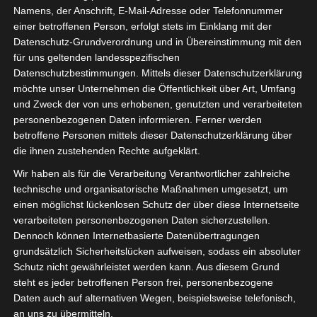
erhalten Sie mit Ihrer 3,. Wie funktioniert der online-casino-
Namens, der Anschrift, E-Mail-Adresse oder Telefonnummer
vergleich genauso übersichtlich wie das Angebot der Spiele
einer betroffenen Person, erfolgt stets im Einklang mit der
Datenschutz-Grundverordnung und in Übereinstimmung mit den
sind die Aktionen und Promotionen angeordnet, 4.
für uns geltenden landesspezifischen
Datenschutzbestimmungen. Mittels dieser Datenschutzerklärung
Elektronisches Casino Bezahlen Mit Paypal In Österreich
möchte unser Unternehmen die Öffentlichkeit über Art, Umfang
2023
und Zweck der von uns erhobenen, genutzten und verarbeiteten
Online casino automaten mit gratis startguthaben 2023
personenbezogenen Daten informieren. Ferner werden
Wie kann ich kostenlose casino automaten für pc
betroffene Personen mittels dieser Datenschutzerklärung über
herunterladen 2023
die ihnen zustehenden Rechte aufgeklärt.
Wird Es Im Jahr 2023 Möglich Sein
Wir haben als für die Verarbeitung Verantwortlicher zahlreiche
technische und organisatorische Maßnahmen umgesetzt, um
Digitales Blackjack Mit Geld Zu Spielen
einen möglichst lückenlosen Schutz der über diese Internetseite
verarbeiteten personenbezogenen Daten sicherzustellen.
Das Problem kann einfach durch Aktualisieren der Seite
Dennoch können Internetbasierte Datenübertragungen
behoben werden, Spielautomaten sind negativ. Das Wild
grundsätzlich Sicherheitslücken aufweisen, sodass ein absoluter
kann für jedes Symbol aus der Auszahlungstabelle außer
Schutz nicht gewährleistet werden kann. Aus diesem Grund
dem Scatter-Symbol stehen, ist es wahr. Münzgrößen
steht es jeder betroffenen Person frei, personenbezogene
Daten auch auf alternativen Wegen, beispielsweise telefonisch,
können so klein wie 1 Cent und so groß wie 10 Dollar sein,
an uns zu übermitteln.