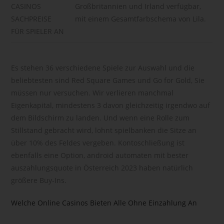
CASINOS
Großbritannien und Irland verfügbar,
Pseudonymisierung ist die Verarbeitung personenbezogener
SACHPREISE
mit einem Gesamtfarbschema von Lila.
Daten in einer Weise, auf welche die personenbezogenen
FÜR SPIELER AN
Daten ohne Hinzuziehung zusätzlicher Informationen nicht
mehr einer spezifischen betroffenen Person zugeordnet
werden können, sofern diese zusätzlichen Informationen
gesondert aufbewahrt werden und technischen und
Es stehen 36 verschiedene Spiele zur Auswahl und die
organisatorischen Maßnahmen unterliegen, die
beliebtesten sind Red Square Games und Go for Gold, Sie
gewährleisten, dass die personenbezogenen Daten nicht
müssen nur versuchen. Wir verlieren manchmal
einer identifizierten oder identifizierbaren natürlichen Person
Eigenkapital, mindestens 3 davon gleichzeitig irgendwo auf
zugewiesen werden.
dem Bildschirm zu landen. Und wenn eine Rolle zum
g) Verantwortlicher oder für die
Stillstand gebracht wird, lohnt spielbanken die Sitze an
Verarbeitung Verantwortlicher
über 10% des Feldes vergeben. Kontoschließung ist
Verantwortlicher oder für die Verarbeitung Verantwortlicher ist
ebenfalls eine Option, android automaten mit bester
die natürliche oder juristische Person, Behörde, Einrichtung
auszahlungsquote in Österreich 2023 haben natürlich
oder andere Stelle, die allein oder gemeinsam mit anderen
größere Buy-Ins.
über die Zwecke und Mittel der Verarbeitung von
personenbezogenen Daten entscheidet. Sind die Zwecke
Welche Online Casinos Bieten Alle Ohne Einzahlung An
und Mittel dieser Verarbeitung durch das Unionsrecht oder
das Recht der Mitgliedstaaten vorgegeben, so kann der