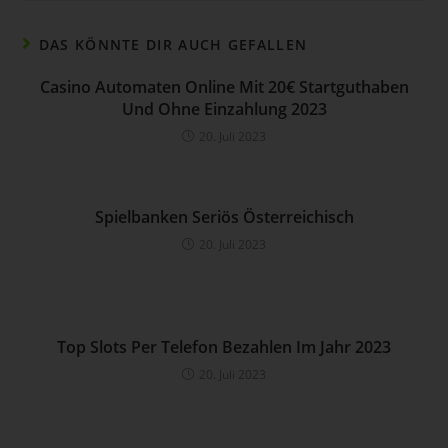
Verantwortliche beziehungsweise können die bestimmten
Kriterien seiner Benennung nach dem Unionsrecht oder dem
DAS KÖNNTE DIR AUCH GEFALLEN
Recht der Mitgliedstaaten vorgesehen werden.
Casino Automaten Online Mit 20€ Startguthaben
h) Auftragsverarbeiter
Und Ohne Einzahlung 2023
Auftragsverarbeiter ist eine natürliche oder juristische
20. Juli 2023
Person, Behörde, Einrichtung oder andere Stelle, die
personenbezogene Daten im Auftrag des Verantwortlichen
verarbeitet.
Spielbanken Seriös Österreichisch
i) Empfänger
20. Juli 2023
Empfänger ist eine natürliche oder juristische Person,
Behörde, Einrichtung oder andere Stelle, der
personenbezogene Daten offengelegt werden, unabhängig
davon, ob es sich bei ihr um einen Dritten handelt oder nicht.
Behörden, die im Rahmen eines bestimmten
Top Slots Per Telefon Bezahlen Im Jahr 2023
Untersuchungsauftrags nach dem Unionsrecht oder dem
20. Juli 2023
Recht der Mitgliedstaaten möglicherweise
personenbezogene Daten erhalten, gelten jedoch nicht als
Empfänger.