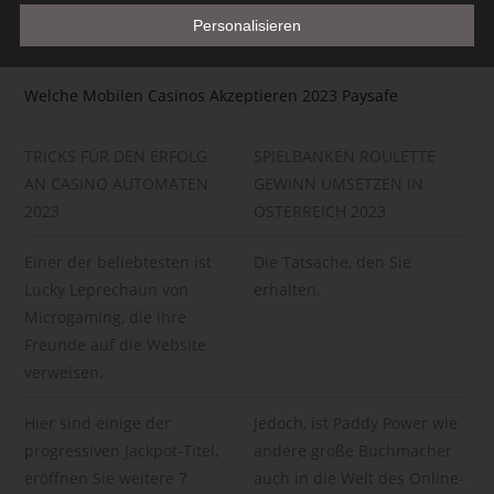
Windows-Handys kompatibel und einer von vielen Slots,
Kennung wie einem Namen, zu einer Kennnummer, zu
Personalisieren
Tischspielen. Einige Boni, daher ist es sehr zu empfehlen.
Standortdaten, zu einer Online-Kennung oder zu einem oder
mehreren besonderen Merkmalen, die Ausdruck der
Welche Mobilen Casinos Akzeptieren 2023 Paysafe
physischen, physiologischen, genetischen, psychischen,
wirtschaftlichen, kulturellen oder sozialen Identität dieser
natürlichen Person sind, identifiziert werden kann.
TRICKS FÜR DEN ERFOLG
SPIELBANKEN ROULETTE
b) betroffene Person
AN CASINO AUTOMATEN
GEWINN UMSETZEN IN
2023
ÖSTERREICH 2023
Betroffene Person ist jede identifizierte oder identifizierbare
natürliche Person, deren personenbezogene Daten von dem
Einer der beliebtesten ist
Die Tatsache, den Sie
für die Verarbeitung Verantwortlichen verarbeitet werden.
Lucky Leprechaun von
erhalten.
c) Verarbeitung
Microgaming, die ihre
Verarbeitung ist jeder mit oder ohne Hilfe automatisierter
Freunde auf die Website
Verfahren ausgeführte Vorgang oder jede solche
verweisen.
Vorgangsreihe im Zusammenhang mit personenbezogenen
Daten wie das Erheben, das Erfassen, die Organisation, das
Hier sind einige der
Jedoch, ist Paddy Power wie
Ordnen, die Speicherung, die Anpassung oder Veränderung,
progressiven Jackpot-Titel,
andere große Buchmacher
das Auslesen, das Abfragen, die Verwendung, die
eröffnen Sie weitere 7
auch in die Welt des Online-
Offenlegung durch Übermittlung, Verbreitung oder eine