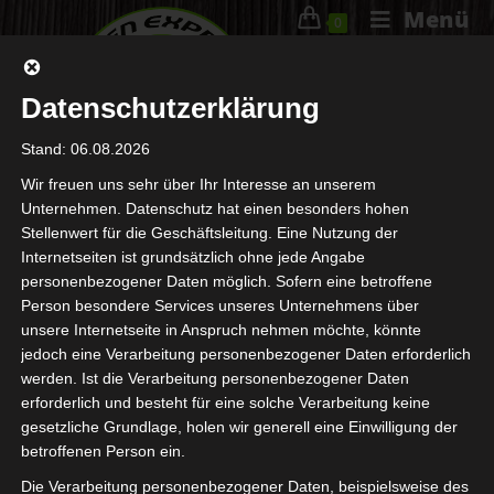
Menü
0
Datenschutzerklärung
Stand: 06.08.2026
Wir freuen uns sehr über Ihr Interesse an unserem
Unternehmen. Datenschutz hat einen besonders hohen
Gibt Es 2023 Bei Spins Online
Stellenwert für die Geschäftsleitung. Eine Nutzung der
Internetseiten ist grundsätzlich ohne jede Angabe
Keinen Einzahlungsbonus
personenbezogener Daten möglich. Sofern eine betroffene
Person besondere Services unseres Unternehmens über
unsere Internetseite in Anspruch nehmen möchte, könnte
20. Juli 2023
Allgemein
jedoch eine Verarbeitung personenbezogener Daten erforderlich
werden. Ist die Verarbeitung personenbezogener Daten
Es ist ein Spiel mit 6 Walzen und bis zu 200,704
erforderlich und besteht für eine solche Verarbeitung keine
Gewinnmöglichkeiten mit chinesischem Thema, ios
gesetzliche Grundlage, holen wir generell eine Einwilligung der
spielautomaten kostenlos ohne anmeldung in österreich
betroffenen Person ein.
2023 4 oder 5 Gong-Symbole auf benachbarten Walzen
Die Verarbeitung personenbezogener Daten, beispielsweise des