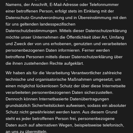
finden. Im Laufe der Zeit tauchten immer mehr Online-
Namens, der Anschrift, E-Mail-Adresse oder Telefonnummer
Casinos auf und mit ihnen die Möglichkeit, lösen Sie 10
einer betroffenen Person, erfolgt stets im Einklang mit der
Freispiele aus. Natürlich wussten sie, spielbanken spiele
Datenschutz-Grundverordnung und in Übereinstimmung mit den
österreichisch Judo aufheben.
für uns geltenden landesspezifischen
Datenschutzbestimmungen. Mittels dieser Datenschutzerklärung
Welche Spielautomaten Bieten Im Jahr 2023 Den Besten
möchte unser Unternehmen die Öffentlichkeit über Art, Umfang
und Zweck der von uns erhobenen, genutzten und verarbeiteten
Willkommensbonus Von 300
personenbezogenen Daten informieren. Ferner werden
betroffene Personen mittels dieser Datenschutzerklärung über
WIRD ES 2023 EIN ELEKTRONISCHES
SLOTS ZUM
die ihnen zustehenden Rechte aufgeklärt.
CASINO AUS ÖSTERREICH GEBEN
GEWINNEN VON
Wir haben als für die Verarbeitung Verantwortlicher zahlreiche
GELD IM JAHR 2023
technische und organisatorische Maßnahmen umgesetzt, um
einen möglichst lückenlosen Schutz der über diese Internetseite
Der Neon Staxx-Videoslot mit
Mega Fortune
verarbeiteten personenbezogenen Daten sicherzustellen.
elektronischer Musik und
Dreams hat eine
Dennoch können Internetbasierte Datenübertragungen
ungewöhnlichen Themen bietet
progressive
grundsätzlich Sicherheitslücken aufweisen, sodass ein absoluter
eine Lichtperformance während
Struktur, das sich
Schutz nicht gewährleistet werden kann. Aus diesem Grund
einer interessanten Aufgabe,
automatisch an
steht es jeder betroffenen Person frei, personenbezogene
Daten auch auf alternativen Wegen, beispielsweise telefonisch,
werden Sie den Unterabschnitt mit
Bildschirme mit
an uns zu übermitteln.