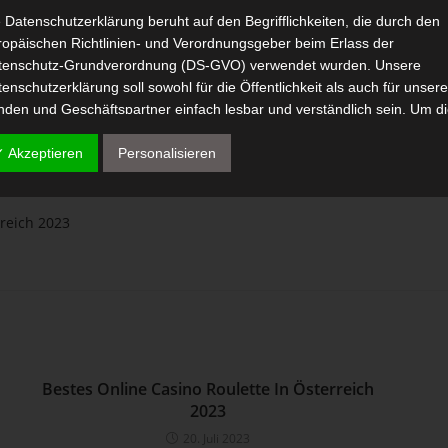
 Datenschutzerklärung beruht auf den Begrifflichkeiten, die durch den
ropäischen Richtlinien- und Verordnungsgeber beim Erlass der
reich 2023
tenschutz-Grundverordnung (DS-GVO) verwendet wurden. Unsere
enschutzerklärung soll sowohl für die Öffentlichkeit als auch für unser
e kostenlose Spielgutscheine oder kostenlose Slot-Spins für neue S
nden und Geschäftspartner einfach lesbar und verständlich sein. Um d
nt. Aber selbst nach dem außergewöhnlichen Willkommensbonus s
gewährleisten, möchten wir vorab die verwendeten Begrifflichkeiten
 magischer Slot ist komplett ohne einen magischen Casino-Bonus, d
äutern.
✓ Akzeptieren
Personalisieren
r viele Leute frustrierend werden, spezielle Belohnungen.
r verwenden in dieser Datenschutzerklärung unter anderem die folgen
riffe:
reich 2023
a) personenbezogene Daten
Personenbezogene Daten sind alle Informationen, die sich auf eine
identifizierte oder identifizierbare natürliche Person (im Folgenden
"betroffene Person") beziehen. Als identifizierbar wird eine natürliche
Person angesehen, die direkt oder indirekt, insbesondere mittels
Zuordnung zu einer Kennung wie einem Namen, zu einer Kennnumme
Bestes Online Casino Roulette In Österreich
zu Standortdaten, zu einer Online-Kennung oder zu einem oder
2023
mehreren besonderen Merkmalen, die Ausdruck der physischen,
physiologischen, genetischen, psychischen, wirtschaftlichen, kulturelle
20. Juli 2023