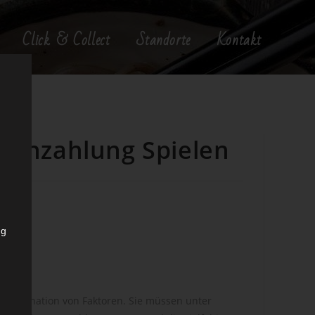
Click & Collect
Standorte
Kontakt
 Einzahlung Spielen
ng
e Kombination von Faktoren. Sie müssen unter