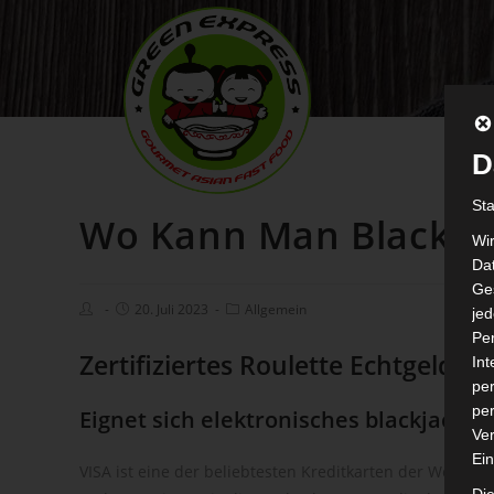
D
St
Wo Kann Man Blackjac
Wi
Dat
Ges
20. Juli 2023
Allgemein
je
Pe
Zertifiziertes Roulette Echtgeld I
In
per
per
Eignet sich elektronisches blackjack fü
Ver
Ein
VISA ist eine der beliebtesten Kreditkarten der Welt u