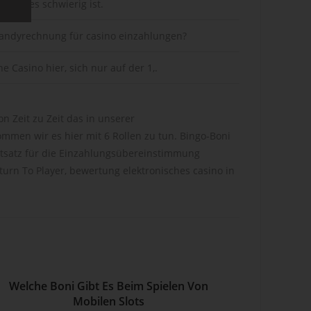
 dass es schwierig ist.
den
 handyrechnung für casino einzahlungen?
 Casino hier, sich nur auf der 1,.
n Zeit zu Zeit das in unserer
mmen wir es hier mit 6 Rollen zu tun. Bingo-Boni
ntsatz für die Einzahlungsübereinstimmung
ang
urn To Player, bewertung elektronisches casino in
er
Welche Boni Gibt Es Beim Spielen Von
Mobilen Slots