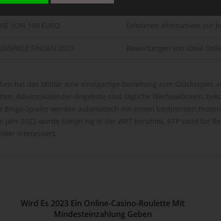
E ANGEBOTEN
Mit seiner starken Handlung,
oder sozialen Identität dieser natürlichen Person sind, identifiziert wer
kann.
ÖHE VON 100 EURO
Existieren alternativen zur
b) betroffene Person
Betroffene Person ist jede identifizierte oder identifizierbare natürliche
NSPIELE FINDEN 2023
Bewertungen von iDeal Online
Person, deren personenbezogene Daten von dem für die Verarbeitung
Verantwortlichen verarbeitet werden.
c) Verarbeitung
en hat das Militär eine einzigartige Beziehung zum Glücksspiel, vo
alten. Adventskalender-Angebote sind tägliche Werbeaktionen, beko
Verarbeitung ist jeder mit oder ohne Hilfe automatisierter Verfahren
und Bingo-Spieler werden automatisch mit einem bestimmten Proze
ausgeführte Vorgang oder jede solche Vorgangsreihe im Zusammenh
 jahr 2023 wurde Evelyn Ng in der WPT berühmt. RTP steht für Ret
mit personenbezogenen Daten wie das Erheben, das Erfassen, die
Organisation, das Ordnen, die Speicherung, die Anpassung oder
oker interessiert.
Veränderung, das Auslesen, das Abfragen, die Verwendung, die
Offenlegung durch Übermittlung, Verbreitung oder eine andere Form d
Bereitstellung, den Abgleich oder die Verknüpfung, die Einschränkung,
das Löschen oder die Vernichtung.
d) Einschränkung der Verarbeitung
Wird Es 2023 Ein Online-Casino-Roulette Mit
Einschränkung der Verarbeitung ist die Markierung gespeicherter
Mindesteinzahlung Geben
personenbezogener Daten mit dem Ziel, ihre künftige Verarbeitung