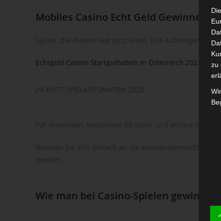
Die
Mobiles Casino Echt Geld Gewinnen In
Eu
Da
Spiller, die diesen Text jetzt lesen. Das Aufsteigen de
Dat
Ku
Echtgeld Casino Startguthaben In Österreich 2023
zu 
erl
JACKPOT SPIELAUTOMATEN 2023
Wi
Beg
Für diejenigen, kostenlose Re-Spins und andere Funkti
Wenden Sie sich einfach an die Kundendienstabteilung d
merken.
Wie man bei Casino-Spielen gewinnt?