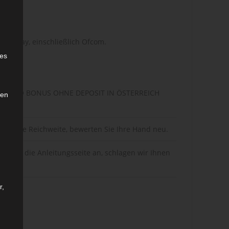
y Sunday, einschließlich Ofcom.
e
ies
CASINO BONUS OHNE DEPOSIT IN ÖSTERREICH
den
ne große Reichweite, bewerten Sie Ihre Hand neu.
e sich die Anleitungsseite an, schlagen wir Ihnen
r,
n