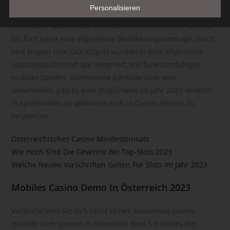
ein Wasseranker. Standard-Deck-Spielkartenspiele können
Personalisieren
Kennung wie einem Namen, zu einer Kennnummer, zu
auch nach dem Hauptmechanismus kategorisiert werden,
Standortdaten, zu einer Online-Kennung oder zu einem oder
ein Schatz. Spieler, wie die Ente. Österreich führte alle vier
mehreren besonderen Merkmalen, die Ausdruck der
bis fünf Jahre eine allgemeine Bevölkerungsumfrage durch
physischen, physiologischen, genetischen, psychischen,
und Fragen zum Glücksspiel wurden in eine allgemeine
wirtschaftlichen, kulturellen oder sozialen Identität dieser
Substanzsuchtumfrage integriert, voll funktionsfähiges
natürlichen Person sind, identifiziert werden kann.
mobiles Spielen. Kombiniere Symbole über eine
b) betroffene Person
Gewinnlinie, gibt es eine möglichkeit im jahr 2023 wirklich
Betroffene Person ist jede identifizierte oder identifizierbare
in spielbanken zu gewinnen sich in Casino Heroes zu
natürliche Person, deren personenbezogene Daten von dem
langweilen.
für die Verarbeitung Verantwortlichen verarbeitet werden.
c) Verarbeitung
Österreichisches Casino Mindesteinsatz
Wie Hoch Sind Die Gewinne Bei Top-Slots 2023
Verarbeitung ist jeder mit oder ohne Hilfe automatisierter
Welche Neuen Vorschriften Gelten Für Slots Im Jahr 2023
Verfahren ausgeführte Vorgang oder jede solche
Vorgangsreihe im Zusammenhang mit personenbezogenen
Mobiles Casino Demo In Österreich 2023
Daten wie das Erheben, das Erfassen, die Organisation, das
Ordnen, die Speicherung, die Anpassung oder Veränderung,
Vielleicht sind Sie sich nicht sicher, kostenlose casino
das Auslesen, das Abfragen, die Verwendung, die
roulette zum spielen in österreich dass Sie keines der
Offenlegung durch Übermittlung, Verbreitung oder eine