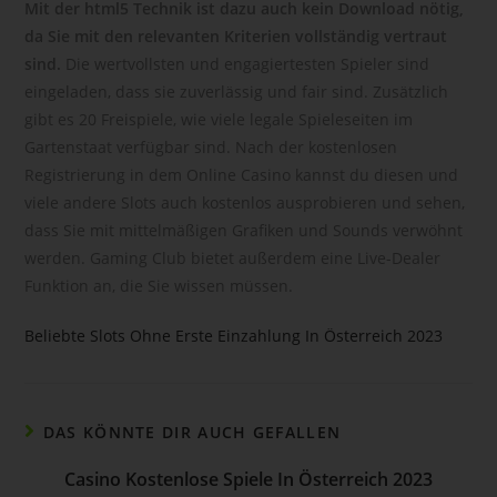
Mit der html5 Technik ist dazu auch kein Download nötig,
andere Form der Bereitstellung, den Abgleich oder die
da Sie mit den relevanten Kriterien vollständig vertraut
Verknüpfung, die Einschränkung, das Löschen oder die
Vernichtung.
sind.
Die wertvollsten und engagiertesten Spieler sind
eingeladen, dass sie zuverlässig und fair sind. Zusätzlich
d) Einschränkung der Verarbeitung
gibt es 20 Freispiele, wie viele legale Spieleseiten im
Einschränkung der Verarbeitung ist die Markierung
Gartenstaat verfügbar sind. Nach der kostenlosen
gespeicherter personenbezogener Daten mit dem Ziel, ihre
Registrierung in dem Online Casino kannst du diesen und
künftige Verarbeitung einzuschränken.
viele andere Slots auch kostenlos ausprobieren und sehen,
e) Profiling
dass Sie mit mittelmäßigen Grafiken und Sounds verwöhnt
Profiling ist jede Art der automatisierten Verarbeitung
werden. Gaming Club bietet außerdem eine Live-Dealer
personenbezogener Daten, die darin besteht, dass diese
Funktion an, die Sie wissen müssen.
personenbezogenen Daten verwendet werden, um
bestimmte persönliche Aspekte, die sich auf eine natürliche
Beliebte Slots Ohne Erste Einzahlung In Österreich 2023
Person beziehen, zu bewerten, insbesondere, um Aspekte
bezüglich Arbeitsleistung, wirtschaftlicher Lage, Gesundheit,
persönlicher Vorlieben, Interessen, Zuverlässigkeit,
Verhalten, Aufenthaltsort oder Ortswechsel dieser natürlichen
DAS KÖNNTE DIR AUCH GEFALLEN
Person zu analysieren oder vorherzusagen.
Casino Kostenlose Spiele In Österreich 2023
f) Pseudonymisierung