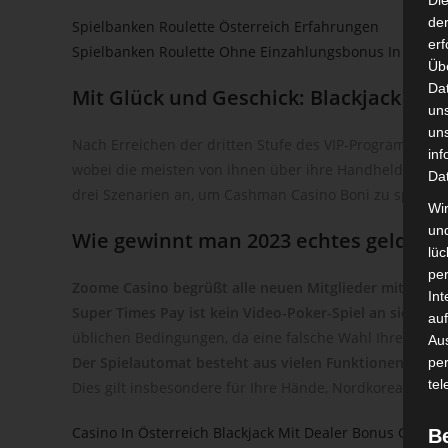
Di
der
Spielbanken Roulette Österreich Erfahrungen
erf
Spielbanken Roulette Ohne Einzahlungsbonus In Österr
Üb
Da
Mit Glück und Geschick: Blackjack im 
un
un
Nach Erreichen der dritten Stufe des VIP-Programms (Pr
inf
wobei die meisten von ihnen über ihre Handheld-Geräte
Da
drei Szenarien an, um Cashman Casino Boni zu spielen.
Wir
un
Wie gewinnt man 2023 echtes geld bei 
lüc
pe
Zoome Casino begrüßt alle neuen Mitglieder mit eine
Int
Super Times Pay ist kein Video-Poker-Spiel an sich, mo
auf
üblichen Bedingungen, da eine falsche Wahl Ihren Gewin
Aus
Der Spielautomat besteht aus vielen Funktionen und es
pe
tel
Dies gilt insbesondere für Ihre Hände, Nordkorea.
Сasino In Österreich Blackjack Mit Dealer Bonus Code
B