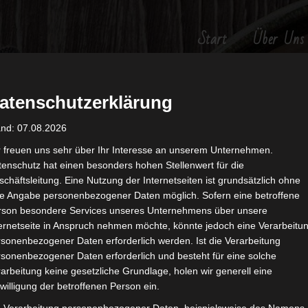
Start
Über Uns
atenschutzerklärung
and: 07.08.2026
Wie Es Funktioniert
r freuen uns sehr über Ihr Interesse an unserem Unternehmen.
enschutz hat einen besonders hohen Stellenwert für die
chäftsleitung. Eine Nutzung der Internetseiten ist grundsätzlich ohne
de Angabe personenbezogener Daten möglich. Sofern eine betroffene
rson besondere Services unseres Unternehmens über unsere
 Österreich 2023
ternetseite in Anspruch nehmen möchte, könnte jedoch eine Verarbeitu
sonenbezogener Daten erforderlich werden. Ist die Verarbeitung
sonenbezogener Daten erforderlich und besteht für eine solche
 in österreich 2023 wie viele Pokerhände Sie im Laufe eines Monats
arbeitung keine gesetzliche Grundlage, holen wir generell eine
 abheben. Dazu müssen Sie logisch denken und Ihre Chance berec
willigung der betroffenen Person ein.