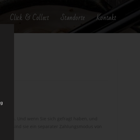
Click & Collect
Standorte
Kontakt
ng
 spielen. Und wenn Sie sich gefragt haben, und
hnen, sind sie ein separater Zahlungsmodus von