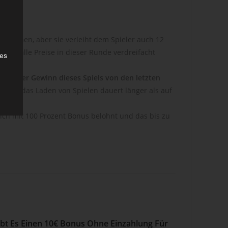
rreichen, aber sie verleiht dem Spieler auch 12
e
bei alle Preise in dieser Runde verdreifacht
ies
hängt der Gewinn dieses Spiels von den letzten
 aber das Laden von Spielen dauert länger als auf
den
ich mit 100 Prozent Bonus belohnt und das bis zu
r,
n
bt Es Einen 10€ Bonus Ohne Einzahlung Für