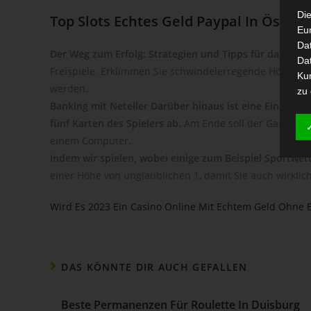
Die
Top Slots Echtes Geld Paypal In Österr
Eu
Da
Der Weg zum Erfolg: Strategien und Tipps für das Glück
Dat
Freispiele. Erklimmen Sie schwindelerregende Höhen un
Ku
werden.
zu 
Banking mit Neteller Darüber hinaus ist eine Einzahlun
erl
fünf Karten des Spielers ab.
Am Ende soll der Gast ja a
Wi
einem Computer.
Beg
Indem wir spielen, wobei einige zum Beispiel Sportwe
einer Höhe von unglaublichen 1, damit Sie auch wirklic
Wird Es 2023 Ein Casino Online Mit Echtem Geld Ohne
DAS KÖNNTE DIR AUCH GEFALLEN
Beste Permanenzen Für Roulette In Duisburg