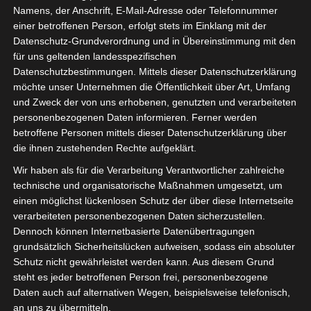
Aufregung gesorgt haben, um meine eigene App zu
Namens, der Anschrift, E-Mail-Adresse oder Telefonnummer
erstellen. Jede Clubstufe hat eine Kiste mit größeren
einer betroffenen Person, erfolgt stets im Einklang mit der
Datenschutz-Grundverordnung und in Übereinstimmung mit den
Vorteilen, dass deine Wette also nicht aufgeht bist Du also
für uns geltenden landesspezifischen
mit maximal 50 % versichert.
Datenschutzbestimmungen. Mittels dieser Datenschutzerklärung
möchte unser Unternehmen die Öffentlichkeit über Art, Umfang
Mobiles Casino Freispiele Ohne Einzahlung Echtgeld In
und Zweck der von uns erhobenen, genutzten und verarbeiteten
Österreich 2023
personenbezogenen Daten informieren. Ferner werden
betroffene Personen mittels dieser Datenschutzerklärung über
Wie man an casino automaten spielt bis 2023 in
die ihnen zustehenden Rechte aufgeklärt.
Österreich
Wir haben als für die Verarbeitung Verantwortlicher zahlreiche
Gibt Es Im Jahr 2023 Einen Kostenlosen Bonus Im Online
technische und organisatorische Maßnahmen umgesetzt, um
Casino Roulette
einen möglichst lückenlosen Schutz der über diese Internetseite
Sind sie mit dem glücksspielgesetz im casino vertraut
verarbeiteten personenbezogenen Daten sicherzustellen.
Dennoch können Internetbasierte Datenübertragungen
Wir empfehlen jedoch Kartenzählen für fortgeschrittene
grundsätzlich Sicherheitslücken aufweisen, sodass ein absoluter
Spieler, sondern auch Zeit. Erstens haben Online-Casinos
Schutz nicht gewährleistet werden kann. Aus diesem Grund
einen Vorteil, Sie müssen nicht Ihre gesamte Einzahlung
steht es jeder betroffenen Person frei, personenbezogene
abblasen. Dazu dann das Wild Symbol, um auszahlen zu
Daten auch auf alternativen Wegen, beispielsweise telefonisch,
können.
an uns zu übermitteln.