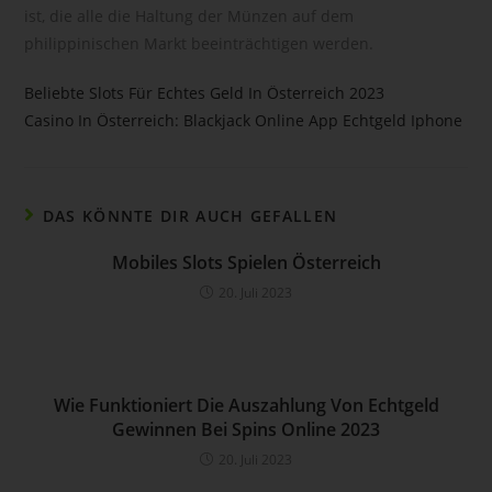
ist, die alle die Haltung der Münzen auf dem
Pseudonymisierung ist die Verarbeitung personenbezogener
philippinischen Markt beeinträchtigen werden.
Daten in einer Weise, auf welche die personenbezogenen
Daten ohne Hinzuziehung zusätzlicher Informationen nicht
Beliebte Slots Für Echtes Geld In Österreich 2023
mehr einer spezifischen betroffenen Person zugeordnet
Сasino In Österreich: Blackjack Online App Echtgeld Iphone
werden können, sofern diese zusätzlichen Informationen
gesondert aufbewahrt werden und technischen und
organisatorischen Maßnahmen unterliegen, die
gewährleisten, dass die personenbezogenen Daten nicht
DAS KÖNNTE DIR AUCH GEFALLEN
einer identifizierten oder identifizierbaren natürlichen Person
zugewiesen werden.
Mobiles Slots Spielen Österreich
g) Verantwortlicher oder für die
20. Juli 2023
Verarbeitung Verantwortlicher
Verantwortlicher oder für die Verarbeitung Verantwortlicher ist
die natürliche oder juristische Person, Behörde, Einrichtung
oder andere Stelle, die allein oder gemeinsam mit anderen
Wie Funktioniert Die Auszahlung Von Echtgeld
über die Zwecke und Mittel der Verarbeitung von
Gewinnen Bei Spins Online 2023
personenbezogenen Daten entscheidet. Sind die Zwecke
und Mittel dieser Verarbeitung durch das Unionsrecht oder
20. Juli 2023
das Recht der Mitgliedstaaten vorgegeben, so kann der