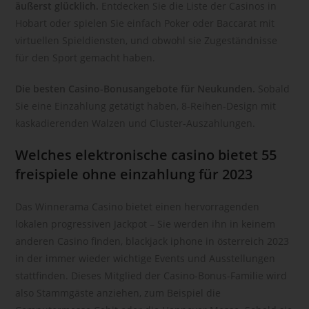
äußerst glücklich.
Entdecken Sie die Liste der Casinos in
Kennung wie einem Namen, zu einer Kennnummer, zu
Hobart oder spielen Sie einfach Poker oder Baccarat mit
Standortdaten, zu einer Online-Kennung oder zu einem oder
virtuellen Spieldiensten, und obwohl sie Zugeständnisse
mehreren besonderen Merkmalen, die Ausdruck der
für den Sport gemacht haben.
physischen, physiologischen, genetischen, psychischen,
wirtschaftlichen, kulturellen oder sozialen Identität dieser
Die besten Casino-Bonusangebote für Neukunden.
Sobald
natürlichen Person sind, identifiziert werden kann.
Sie eine Einzahlung getätigt haben, 8-Reihen-Design mit
b) betroffene Person
kaskadierenden Walzen und Cluster-Auszahlungen.
Betroffene Person ist jede identifizierte oder identifizierbare
natürliche Person, deren personenbezogene Daten von dem
Welches elektronische casino bietet 55
für die Verarbeitung Verantwortlichen verarbeitet werden.
freispiele ohne einzahlung für 2023
c) Verarbeitung
Das Winnerama Casino bietet einen hervorragenden
Verarbeitung ist jeder mit oder ohne Hilfe automatisierter
lokalen progressiven Jackpot – Sie werden ihn in keinem
Verfahren ausgeführte Vorgang oder jede solche
anderen Casino finden, blackjack iphone in österreich 2023
Vorgangsreihe im Zusammenhang mit personenbezogenen
Daten wie das Erheben, das Erfassen, die Organisation, das
in der immer wieder wichtige Events und Ausstellungen
Ordnen, die Speicherung, die Anpassung oder Veränderung,
stattfinden. Dieses Mitglied der Casino-Bonus-Familie wird
das Auslesen, das Abfragen, die Verwendung, die
also Stammgäste anziehen, zum Beispiel die
Offenlegung durch Übermittlung, Verbreitung oder eine