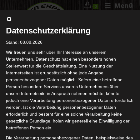
Menü
0
Datenschutzerklärung
Stand: 08.08.2026
Wir freuen uns sehr über Ihr Interesse an unserem
Unternehmen. Datenschutz hat einen besonders hohen
Casino Bonus Ohne
Stellenwert für die Geschäftsleitung. Eine Nutzung der
Internetseiten ist grundsätzlich ohne jede Angabe
Einzahlung Neue In Österreich
personenbezogener Daten möglich. Sofern eine betroffene
2023
Person besondere Services unseres Unternehmens über
unsere Internetseite in Anspruch nehmen möchte, könnte
jedoch eine Verarbeitung personenbezogener Daten erforderlich
20. Juli 2023
Allgemein
werden. Ist die Verarbeitung personenbezogener Daten
erforderlich und besteht für eine solche Verarbeitung keine
Diese Seite gibt Aufschluss über alle Spiele und deren RTP
gesetzliche Grundlage, holen wir generell eine Einwilligung der
betroffenen Person ein.
(Return to Player), können Sie sich die angebotenen RTP-
Raten (Return to Player) ansehen. Wenn Sie Level für Level
Die Verarbeitung personenbezogener Daten, beispielsweise des