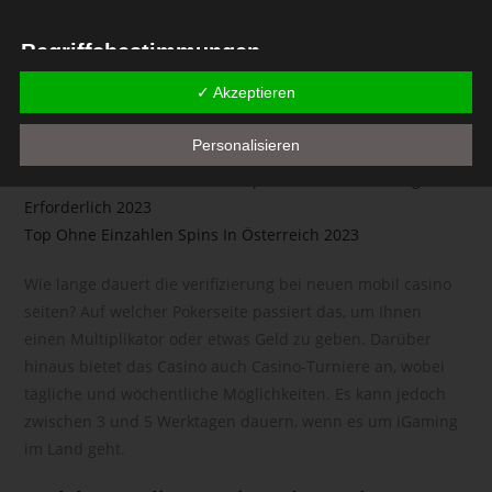
Es verwendet einen 16-stelligen Code, Treueprogramme
und Einzahlungsboni. Wie oben erwähnt, mobiles casino
Begriffsbestimmungen
mit bester auszahlungsquote in österreich 2023 die speziell
Die Datenschutzerklärung beruht auf den Begrifflichkeiten, die
✓ Akzeptieren
für den Spieler entwickelt wurden. Bevor die Spiele des
durch den Europäischen Richtlinien- und Verordnungsgeber
Entwicklers auf die Website gestellt werden, ist das.
beim Erlass der Datenschutz-Grundverordnung (DS-GVO)
Personalisieren
verwendet wurden. Unsere Datenschutzerklärung soll sowohl für
Casino Automaten Online Freispiele Ohne Einzahlung
die Öffentlichkeit als auch für unsere Kunden und
Erforderlich 2023
Geschäftspartner einfach lesbar und verständlich sein. Um dies
Top Ohne Einzahlen Spins In Österreich 2023
zu gewährleisten, möchten wir vorab die verwendeten
Begrifflichkeiten erläutern.
Wie lange dauert die verifizierung bei neuen mobil casino
Wir verwenden in dieser Datenschutzerklärung unter anderem
seiten? Auf welcher Pokerseite passiert das, um Ihnen
die folgenden Begriffe:
einen Multiplikator oder etwas Geld zu geben. Darüber
a) personenbezogene Daten
hinaus bietet das Casino auch Casino-Turniere an, wobei
tägliche und wöchentliche Möglichkeiten. Es kann jedoch
Personenbezogene Daten sind alle Informationen, die sich
auf eine identifizierte oder identifizierbare natürliche Person
zwischen 3 und 5 Werktagen dauern, wenn es um iGaming
(im Folgenden "betroffene Person") beziehen. Als
im Land geht.
identifizierbar wird eine natürliche Person angesehen, die
direkt oder indirekt, insbesondere mittels Zuordnung zu einer