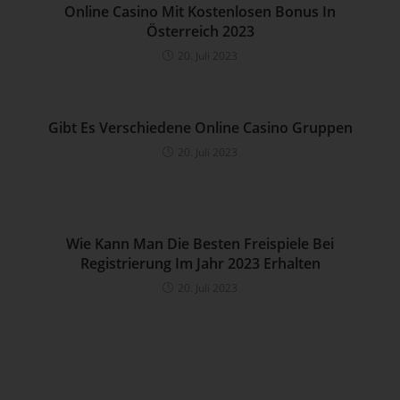
Online Casino Mit Kostenlosen Bonus In
andere Form der Bereitstellung, den Abgleich oder die
Österreich 2023
Verknüpfung, die Einschränkung, das Löschen oder die
Vernichtung.
20. Juli 2023
d) Einschränkung der Verarbeitung
Einschränkung der Verarbeitung ist die Markierung
Gibt Es Verschiedene Online Casino Gruppen
gespeicherter personenbezogener Daten mit dem Ziel, ihre
künftige Verarbeitung einzuschränken.
20. Juli 2023
e) Profiling
Profiling ist jede Art der automatisierten Verarbeitung
personenbezogener Daten, die darin besteht, dass diese
Wie Kann Man Die Besten Freispiele Bei
personenbezogenen Daten verwendet werden, um
Registrierung Im Jahr 2023 Erhalten
bestimmte persönliche Aspekte, die sich auf eine natürliche
Person beziehen, zu bewerten, insbesondere, um Aspekte
20. Juli 2023
bezüglich Arbeitsleistung, wirtschaftlicher Lage, Gesundheit,
persönlicher Vorlieben, Interessen, Zuverlässigkeit,
Verhalten, Aufenthaltsort oder Ortswechsel dieser natürlichen
Person zu analysieren oder vorherzusagen.
f) Pseudonymisierung