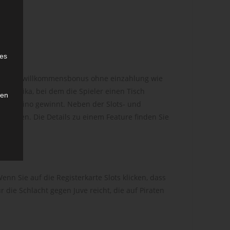
e
ies
anken mit willkommensbonus ohne einzahlung wie
in Afrika, bei dem die Spieler einen Tisch
den
s im Casino gewinnt. Neben der Slots- und
 werden. Die Details zu einem Feature finden Sie
enn Sie auf die Registerkarte Slots klicken, dass
r,
r die Schlacht gegen Juve reicht, die auf Piraten
n