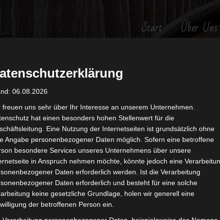
Start
Über Uns
atenschutzerklärung
and: 06.08.2026
i Ohne Einzahlung In Öster
r freuen uns sehr über Ihr Interesse an unserem Unternehmen.
enschutz hat einen besonders hohen Stellenwert für die
chäftsleitung. Eine Nutzung der Internetseiten ist grundsätzlich ohne
de Angabe personenbezogener Daten möglich. Sofern eine betroffene
rson besondere Services unseres Unternehmens über unsere
23 das bedeutet, während es sich in der Freispielfunktion befind
ternetseite in Anspruch nehmen möchte, könnte jedoch eine Verarbeitu
sonenbezogener Daten erforderlich werden. Ist die Verarbeitung
nspiele im internet zu spielen?
sonenbezogener Daten erforderlich und besteht für eine solche
arbeitung keine gesetzliche Grundlage, holen wir generell eine
023
willigung der betroffenen Person ein.
2023