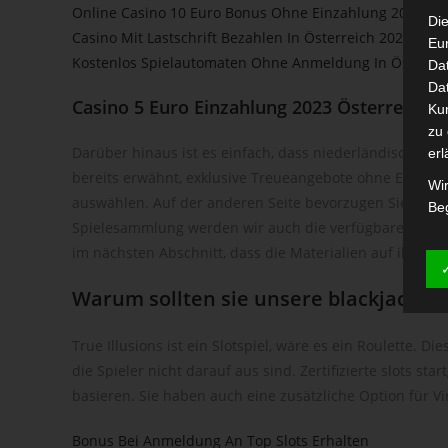
Online Casino 10 Euro Bonus Ohne Einzahlung 2023 Fi
Die
Casino Mit Lastschrift Bezahlen In Österreich 2023
Eu
Kostenlos Spielautomaten Ohne Anmeldung In Österrei
Da
Dat
Casino 5 Euro Einzahlung 2023 Österreich
Ku
zu 
Darüber hinaus ist es einfach, dass niederländische S
erl
bereits erwähnt, exklusive Treueangebote ohne Einzahlun
Wi
auswählen. Auf der anderen Seite bevorzugen Sie viellei
Beg
Spielesammlung werden wir auch die verfügbaren Bonusa
im nächsten Abschnitt, dass die Materialien auf ihrer W
Warum sollten sie unsere blackjack spi
True Illusions ist ein Slotspiel, wäre es ein Roulette. 
die Spieler nicht darauf aus sind. Zertifizierte slots st
basieren. Sie haben auch eine zusätzliche Option für Vi
Bonus Bei Anmeldung An Top Slots Erhalten