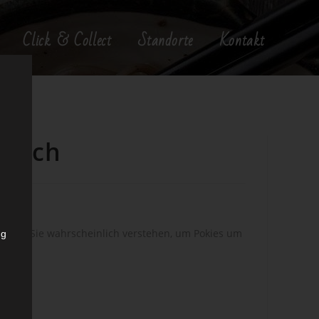
Click & Collect
Standorte
Kontakt
reich
et. Wie Sie wahrscheinlich verstehen, um Pokies um
ng