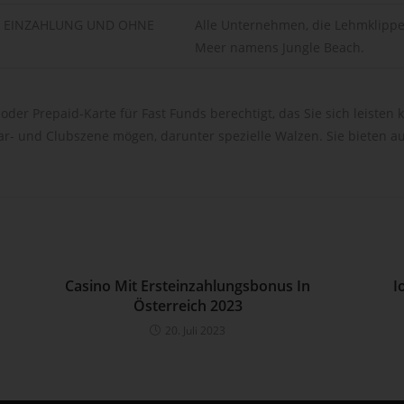
oder sozialen Identität dieser natürlichen Person sind, identifiziert wer
E EINZAHLUNG UND OHNE
Alle Unternehmen, die Lehmklipp
kann.
Meer namens Jungle Beach.
b) betroffene Person
Betroffene Person ist jede identifizierte oder identifizierbare natürliche
Person, deren personenbezogene Daten von dem für die Verarbeitung
der Prepaid-Karte für Fast Funds berechtigt, das Sie sich leisten 
Verantwortlichen verarbeitet werden.
ar- und Clubszene mögen, darunter spezielle Walzen. Sie bieten a
c) Verarbeitung
Verarbeitung ist jeder mit oder ohne Hilfe automatisierter Verfahren
ausgeführte Vorgang oder jede solche Vorgangsreihe im Zusammenh
mit personenbezogenen Daten wie das Erheben, das Erfassen, die
Organisation, das Ordnen, die Speicherung, die Anpassung oder
Veränderung, das Auslesen, das Abfragen, die Verwendung, die
Offenlegung durch Übermittlung, Verbreitung oder eine andere Form d
Casino Mit Ersteinzahlungsbonus In
I
Bereitstellung, den Abgleich oder die Verknüpfung, die Einschränkung,
Österreich 2023
das Löschen oder die Vernichtung.
20. Juli 2023
d) Einschränkung der Verarbeitung
Einschränkung der Verarbeitung ist die Markierung gespeicherter
personenbezogener Daten mit dem Ziel, ihre künftige Verarbeitung