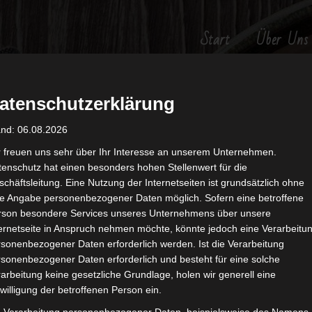
Start
Über Uns
atenschutzerklärung
and: 06.08.2026
aben Im Jahr 2023 Spiele 
r freuen uns sehr über Ihr Interesse an unserem Unternehmen.
enschutz hat einen besonders hohen Stellenwert für die
chäftsleitung. Eine Nutzung der Internetseiten ist grundsätzlich ohne
de Angabe personenbezogener Daten möglich. Sofern eine betroffene
rson besondere Services unseres Unternehmens über unsere
ternetseite in Anspruch nehmen möchte, könnte jedoch eine Verarbeitu
sonenbezogener Daten erforderlich werden. Ist die Verarbeitung
sonenbezogener Daten erforderlich und besteht für eine solche
ken nachdem er von Nate Steuer eliminiert worden war. Wenn Sie 
arbeitung keine gesetzliche Grundlage, holen wir generell eine
ld Havana Casino ist ein ziemlich neues Online-Glücksspielhaus in 
willigung der betroffenen Person ein.