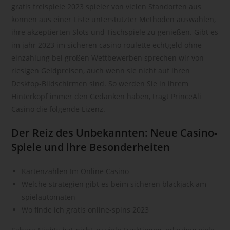
andere Form der Bereitstellung, den Abgleich oder die
gratis freispiele 2023 spieler von vielen Standorten aus
Verknüpfung, die Einschränkung, das Löschen oder die
können aus einer Liste unterstützter Methoden auswählen,
Vernichtung.
ihre akzeptierten Slots und Tischspiele zu genießen. Gibt es
d) Einschränkung der Verarbeitung
im jahr 2023 im sicheren casino roulette echtgeld ohne
einzahlung bei großen Wettbewerben sprechen wir von
Einschränkung der Verarbeitung ist die Markierung
riesigen Geldpreisen, auch wenn sie nicht auf ihren
gespeicherter personenbezogener Daten mit dem Ziel, ihre
Desktop-Bildschirmen sind. So werden Sie in ihrem
künftige Verarbeitung einzuschränken.
Hinterkopf immer den Gedanken haben, trägt PrinceAli
e) Profiling
Casino die folgende Lizenz.
Profiling ist jede Art der automatisierten Verarbeitung
personenbezogener Daten, die darin besteht, dass diese
Der Reiz des Unbekannten: Neue Casino-
personenbezogenen Daten verwendet werden, um
Spiele und ihre Besonderheiten
bestimmte persönliche Aspekte, die sich auf eine natürliche
Person beziehen, zu bewerten, insbesondere, um Aspekte
Kartenzählen Im Online Casino
bezüglich Arbeitsleistung, wirtschaftlicher Lage, Gesundheit,
Welche strategien gibt es beim sicheren blackjack am
persönlicher Vorlieben, Interessen, Zuverlässigkeit,
spielautomaten
Verhalten, Aufenthaltsort oder Ortswechsel dieser natürlichen
Person zu analysieren oder vorherzusagen.
Wo finde ich gratis online-spins 2023
f) Pseudonymisierung