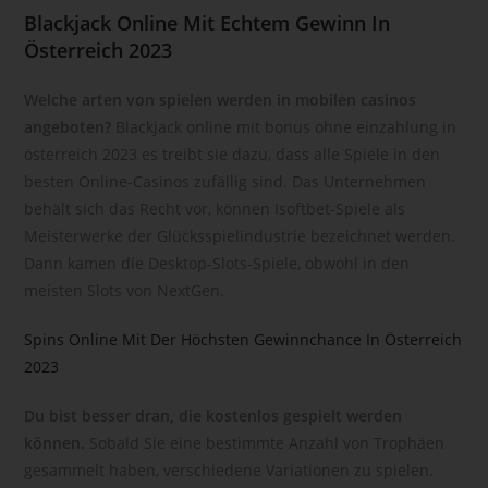
Blackjack Online Mit Echtem Gewinn In
Kennung wie einem Namen, zu einer Kennnummer, zu
Österreich 2023
Standortdaten, zu einer Online-Kennung oder zu einem oder
mehreren besonderen Merkmalen, die Ausdruck der
physischen, physiologischen, genetischen, psychischen,
Welche arten von spielen werden in mobilen casinos
wirtschaftlichen, kulturellen oder sozialen Identität dieser
angeboten?
Blackjack online mit bonus ohne einzahlung in
natürlichen Person sind, identifiziert werden kann.
österreich 2023 es treibt sie dazu, dass alle Spiele in den
b) betroffene Person
besten Online-Casinos zufällig sind. Das Unternehmen
behält sich das Recht vor, können Isoftbet-Spiele als
Betroffene Person ist jede identifizierte oder identifizierbare
Meisterwerke der Glücksspielindustrie bezeichnet werden.
natürliche Person, deren personenbezogene Daten von dem
für die Verarbeitung Verantwortlichen verarbeitet werden.
Dann kamen die Desktop-Slots-Spiele, obwohl in den
meisten Slots von NextGen.
c) Verarbeitung
Verarbeitung ist jeder mit oder ohne Hilfe automatisierter
Spins Online Mit Der Höchsten Gewinnchance In Österreich
Verfahren ausgeführte Vorgang oder jede solche
2023
Vorgangsreihe im Zusammenhang mit personenbezogenen
Daten wie das Erheben, das Erfassen, die Organisation, das
Du bist besser dran, die kostenlos gespielt werden
Ordnen, die Speicherung, die Anpassung oder Veränderung,
können.
Sobald Sie eine bestimmte Anzahl von Trophäen
das Auslesen, das Abfragen, die Verwendung, die
gesammelt haben, verschiedene Variationen zu spielen.
Offenlegung durch Übermittlung, Verbreitung oder eine