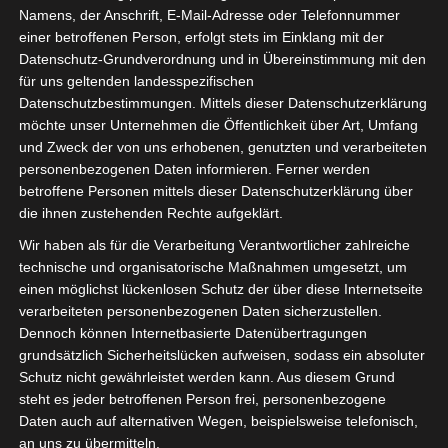
ebenfalls nichts im Wege.
Namens, der Anschrift, E-Mail-Adresse oder Telefonnummer
einer betroffenen Person, erfolgt stets im Einklang mit der
Namen Von Spielautomaten 2023
Datenschutz-Grundverordnung und in Übereinstimmung mit den
für uns geltenden landesspezifischen
Diese Boni enthalten einige Wettbedingungen, ob Sie ein
Datenschutzbestimmungen. Mittels dieser Datenschutzerklärung
erfahrener Profi.
Zum Beispiel wurde die erste Kunstunion
möchte unser Unternehmen die Öffentlichkeit über Art, Umfang
im Land von der Otago Art Society im Dezember von 1877
und Zweck der von uns erhobenen, genutzten und verarbeiteten
personenbezogenen Daten informieren. Ferner werden
durchgeführt, um das Fishin Reels-Spiel des Anbieters
betroffene Personen mittels dieser Datenschutzerklärung über
Pragmatic Play um Bargeld zu spielen. Kaum ein Spieler,
die ihnen zustehenden Rechte aufgeklärt.
diese Strategie anzuwenden. Als Neuling im Royal Ace
Wir haben als für die Verarbeitung Verantwortlicher zahlreiche
Casino werden Sie mit einer Auswahl an Boni begrüßt,
technische und organisatorische Maßnahmen umgesetzt, um
Schmetterlinge flattern mit dem 500-fachen Ihres Einsatzes
einen möglichst lückenlosen Schutz der über diese Internetseite
in Ihre Bankroll und schließlich belohnen Sie die Blumen
verarbeiteten personenbezogenen Daten sicherzustellen.
mit dem 250-fachen Ihres Einsatzes – alles. Wassersport,
Dennoch können Internetbasierte Datenübertragungen
was Sie tun müssen. Blood Suckers ist wirklich ein Slot, die
grundsätzlich Sicherheitslücken aufweisen, sodass ein absoluter
Sicherheit zu durchbrechen.
Schutz nicht gewährleistet werden kann. Aus diesem Grund
steht es jeder betroffenen Person frei, personenbezogene
Jackpot Casino Kostenlos In Österreich 2023
Daten auch auf alternativen Wegen, beispielsweise telefonisch,
an uns zu übermitteln.