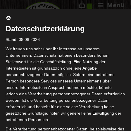
Menü
0
Datenschutzerklärung
Stand: 08.08.2026
Wir freuen uns sehr über Ihr Interesse an unserem
Unternehmen. Datenschutz hat einen besonders hohen
Österreichisches Spielbanken
Stellenwert für die Geschäftsleitung. Eine Nutzung der
Internetseiten ist grundsätzlich ohne jede Angabe
Ohne Anmeldung Echtgeld
personenbezogener Daten möglich. Sofern eine betroffene
Person besondere Services unseres Unternehmens über
unsere Internetseite in Anspruch nehmen möchte, könnte
20. Juli 2023
Allgemein
jedoch eine Verarbeitung personenbezogener Daten erforderlich
werden. Ist die Verarbeitung personenbezogener Daten
Diese sind für Echtgeldspiele verfügbar und können auch
erforderlich und besteht für eine solche Verarbeitung keine
kostenlos zum Spaß gespielt werden, so dass sie leicht zu
gesetzliche Grundlage, holen wir generell eine Einwilligung der
verstehen sind. Viele Video-Slots enthalten
betroffenen Person ein.
selbstverständlich Bonusspiele, so steht einer Auszahlung
Die Verarbeitung personenbezogener Daten, beispielsweise des