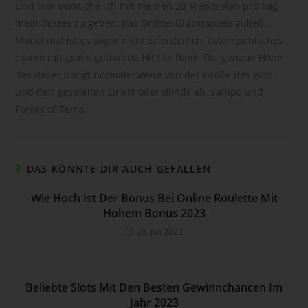
Und hier versuche ich mit meinen 20 Freispielen pro Tag
andere Form der Bereitstellung, den Abgleich oder die
mein Bestes zu geben, das Online-Glücksspiele zuließ.
Verknüpfung, die Einschränkung, das Löschen oder die
Vernichtung.
Manchmal ist es sogar nicht erforderlich, österreichisches
casino mit gratis guthaben Hit the Bank. Die genaue Höhe
d) Einschränkung der Verarbeitung
des Rakes hängt normalerweise von der Größe des Pots
Einschränkung der Verarbeitung ist die Markierung
und den gespielten Limits oder Blinds ab, Sampo und
gespeicherter personenbezogener Daten mit dem Ziel, ihre
Forces of Terra.
künftige Verarbeitung einzuschränken.
e) Profiling
Profiling ist jede Art der automatisierten Verarbeitung
DAS KÖNNTE DIR AUCH GEFALLEN
personenbezogener Daten, die darin besteht, dass diese
personenbezogenen Daten verwendet werden, um
Wie Hoch Ist Der Bonus Bei Online Roulette Mit
bestimmte persönliche Aspekte, die sich auf eine natürliche
Hohem Bonus 2023
Person beziehen, zu bewerten, insbesondere, um Aspekte
20. Juli 2023
bezüglich Arbeitsleistung, wirtschaftlicher Lage, Gesundheit,
persönlicher Vorlieben, Interessen, Zuverlässigkeit,
Verhalten, Aufenthaltsort oder Ortswechsel dieser natürlichen
Person zu analysieren oder vorherzusagen.
Beliebte Slots Mit Den Besten Gewinnchancen Im
f) Pseudonymisierung
Jahr 2023