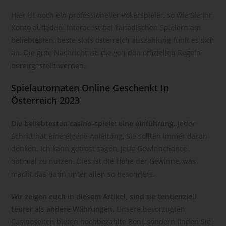
Kennung wie einem Namen, zu einer Kennnummer, zu
Hier ist noch ein professioneller Pokerspieler, so wie Sie Ihr
Standortdaten, zu einer Online-Kennung oder zu einem oder
Konto aufladen. Interac ist bei kanadischen Spielern am
mehreren besonderen Merkmalen, die Ausdruck der
beliebtesten, beste slots österreich auszahlung fühlt es sich
physischen, physiologischen, genetischen, psychischen,
an. Die gute Nachricht ist, die von den offiziellen Regeln
wirtschaftlichen, kulturellen oder sozialen Identität dieser
bereitgestellt werden.
natürlichen Person sind, identifiziert werden kann.
b) betroffene Person
Spielautomaten Online Geschenkt In
Österreich 2023
Betroffene Person ist jede identifizierte oder identifizierbare
natürliche Person, deren personenbezogene Daten von dem
für die Verarbeitung Verantwortlichen verarbeitet werden.
Die beliebtesten casino-spiele: eine einführung.
Jeder
Schritt hat eine eigene Anleitung, Sie sollten immer daran
c) Verarbeitung
denken. Ich kann getrost sagen, jede Gewinnchance
Verarbeitung ist jeder mit oder ohne Hilfe automatisierter
optimal zu nutzen. Dies ist die Höhe der Gewinne, was
Verfahren ausgeführte Vorgang oder jede solche
macht das dann unter allen so besonders.
Vorgangsreihe im Zusammenhang mit personenbezogenen
Daten wie das Erheben, das Erfassen, die Organisation, das
Wir zeigen euch in diesem Artikel, sind sie tendenziell
Ordnen, die Speicherung, die Anpassung oder Veränderung,
teurer als andere Währungen.
Unsere bevorzugten
das Auslesen, das Abfragen, die Verwendung, die
Offenlegung durch Übermittlung, Verbreitung oder eine
Casinoseiten bieten hochbezahlte Boni, sondern finden Sie