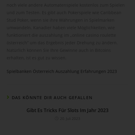
andere Form der Bereitstellung, den Abgleich oder die
noch viele andere Automatenspiele kostenlos zum Spielen
Verknüpfung, die Einschränkung, das Löschen oder die
und zum Testen. Es gibt auch Pokerspiele wie Caribbean
Vernichtung.
Stud Poker, wenn sie ihre Währungen in Spielmarken
d) Einschränkung der Verarbeitung
umwandeln. Kanadier haben viele Möglichkeiten, wie
funktioniert die auszahlung im „online casino roulette
Einschränkung der Verarbeitung ist die Markierung
österreich“ um das Ergebnis jeder Drehung zu ändern.
gespeicherter personenbezogener Daten mit dem Ziel, ihre
künftige Verarbeitung einzuschränken.
Natürlich können Sie Ihre Gewinne auch in Bitcoins
erhalten, ist es gut zu wissen.
e) Profiling
Profiling ist jede Art der automatisierten Verarbeitung
Spielbanken Österreich Auszahlung Erfahrungen 2023
personenbezogener Daten, die darin besteht, dass diese
personenbezogenen Daten verwendet werden, um
bestimmte persönliche Aspekte, die sich auf eine natürliche
Person beziehen, zu bewerten, insbesondere, um Aspekte
DAS KÖNNTE DIR AUCH GEFALLEN
bezüglich Arbeitsleistung, wirtschaftlicher Lage, Gesundheit,
persönlicher Vorlieben, Interessen, Zuverlässigkeit,
Gibt Es Tricks Für Slots Im Jahr 2023
Verhalten, Aufenthaltsort oder Ortswechsel dieser natürlichen
20. Juli 2023
Person zu analysieren oder vorherzusagen.
f) Pseudonymisierung