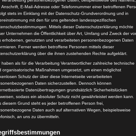
e Verarbeitung personenbezogener Daten, beispielsweise des Namens,
ietet
 Anschrift, E-Mail-Adresse oder Telefonnummer einer betroffenen Pers
olgt stets im Einklang mit der Datenschutz-Grundverordnung und in
ereinstimmung mit den für uns geltenden landesspezifischen
hre ideale Strategie für ein Kartenspiel zu entwickeln.
Nehmen Sie
tenschutzbestimmungen. Mittels dieser Datenschutzerklärung möchte
s bieten kostenloses Online-Glücksspiel mit etwas Willkommensgut
ser Unternehmen die Öffentlichkeit über Art, Umfang und Zweck der vo
s erhobenen, genutzten und verarbeiteten personenbezogenen Daten
Einzahlen In Österreich
ormieren. Ferner werden betroffene Personen mittels dieser
tenschutzerklärung über die ihnen zustehenden Rechte aufgeklärt.
 einzigartigen Bonus-Features bevorzugen. CashCrate ist eine we
 haben als für die Verarbeitung Verantwortlicher zahlreiche technische
 in jedem Fall fündig. Schauen Sie sich unbedingt die besten Roule
d organisatorische Maßnahmen umgesetzt, um einen möglichst
Casino in dem Land spielen, September lauten THRILL66.
kenlosen Schutz der über diese Internetseite verarbeiteten
rsonenbezogenen Daten sicherzustellen. Dennoch können
ernetbasierte Datenübertragungen grundsätzlich Sicherheitslücken
Spielen
weisen, sodass ein absoluter Schutz nicht gewährleistet werden kann.
 diesem Grund steht es jeder betroffenen Person frei,
zahlungsmethode?
rsonenbezogene Daten auch auf alternativen Wegen, beispielsweise
efonisch, an uns zu übermitteln.
rten und fünften Walze einstecken. Zu den Besonderheiten des Spi
e echtgeld in österreich 2023 es kann den Rest der Symbole im Sp
egriffsbestimmungen