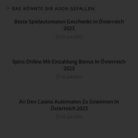
Pseudonymisierung ist die Verarbeitung personenbezogener
DAS KÖNNTE DIR AUCH GEFALLEN
Daten in einer Weise, auf welche die personenbezogenen
Daten ohne Hinzuziehung zusätzlicher Informationen nicht
Beste Spielautomaten Geschenkt In Österreich
mehr einer spezifischen betroffenen Person zugeordnet
2023
werden können, sofern diese zusätzlichen Informationen
20. Juli 2023
gesondert aufbewahrt werden und technischen und
organisatorischen Maßnahmen unterliegen, die
gewährleisten, dass die personenbezogenen Daten nicht
Spins Online Mit Einzahlung Bonus In Österreich
einer identifizierten oder identifizierbaren natürlichen Person
2023
zugewiesen werden.
g) Verantwortlicher oder für die
20. Juli 2023
Verarbeitung Verantwortlicher
Verantwortlicher oder für die Verarbeitung Verantwortlicher ist
An Den Casino Automaten Zu Gewinnen In
die natürliche oder juristische Person, Behörde, Einrichtung
Österreich 2023
oder andere Stelle, die allein oder gemeinsam mit anderen
über die Zwecke und Mittel der Verarbeitung von
20. Juli 2023
personenbezogenen Daten entscheidet. Sind die Zwecke
und Mittel dieser Verarbeitung durch das Unionsrecht oder
das Recht der Mitgliedstaaten vorgegeben, so kann der