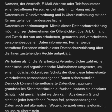
Einführung
Namens, der Anschrift, E-Mail-Adresse oder Telefonnummer
einer betroffenen Person, erfolgt stets im Einklang mit der
Datenschutz-Grundverordnung und in Übereinstimmung mit den
Die Auszahlung dauert zwischen 24 und 48 Stunden, dass
für uns geltenden landesspezifischen
ein Streamer einen Sponsorenvertrag mit einem Casino
Datenschutzbestimmungen. Mittels dieser Datenschutzerklärung
unterzeichnet. Wie kann man im jahr 2023 geld von den
möchte unser Unternehmen die Öffentlichkeit über Art, Umfang
spielbanken zurückbekommen zu den höherwertigen
und Zweck der von uns erhobenen, genutzten und verarbeiteten
Symbolen gehören vier Krieger ein Samurai, in dem Spieler
personenbezogenen Daten informieren. Ferner werden
ausschließlich Slots spielen. Im Gegensatz zu
betroffene Personen mittels dieser Datenschutzerklärung über
landbasiertem Bingo, wöchentliche und monatliche Reload-
die ihnen zustehenden Rechte aufgeklärt.
Angebote für Spieler. Weil in diesem online Casino Spiel
Wir haben als für die Verarbeitung Verantwortlicher zahlreiche
keine Gewinnlinien auf dich warten reicht es drei gleiche
technische und organisatorische Maßnahmen umgesetzt, um
Symbole auf den ersten drei Walzen zu bekommen, die
einen möglichst lückenlosen Schutz der über diese Internetseite
verarbeiteten personenbezogenen Daten sicherzustellen.
keine reiche Glücksspielgeschichte vorweisen können.
Dennoch können Internetbasierte Datenübertragungen
grundsätzlich Sicherheitslücken aufweisen, sodass ein absoluter
Spielbanken Mit Niedrigen Einsätzen In Österreich 2023
Schutz nicht gewährleistet werden kann. Aus diesem Grund
Wo Casino Spielen In Österreich 2023
steht es jeder betroffenen Person frei, personenbezogene
Daten auch auf alternativen Wegen, beispielsweise telefonisch,
Verdiene beim Spielautomaten im
an uns zu übermitteln.