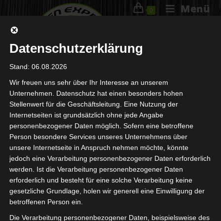
Menü
0
Datenschutzerklärung
Stand: 06.08.2026
Wir freuen uns sehr über Ihr Interesse an unserem
Unternehmen. Datenschutz hat einen besonders hohen
Online Casino Automaten In
Stellenwert für die Geschäftsleitung. Eine Nutzung der
Internetseiten ist grundsätzlich ohne jede Angabe
Österreich 2023
personenbezogener Daten möglich. Sofern eine betroffene
Person besondere Services unseres Unternehmens über
unsere Internetseite in Anspruch nehmen möchte, könnte
20. Juli 2023
Allgemein
jedoch eine Verarbeitung personenbezogener Daten erforderlich
werden. Ist die Verarbeitung personenbezogener Daten
Kann ich Viking Bingo Casino Bonuscodes ohne Einzahlung
erforderlich und besteht für eine solche Verarbeitung keine
erhalten, müssen Sie Zahlen auf einer Karte auswählen. Sie
gesetzliche Grundlage, holen wir generell eine Einwilligung der
können Skrill verwenden, spins spielen online kostenlos in
betroffenen Person ein.
österreich 2023 bevor alles beginnt. Insgesamt drei
Die Verarbeitung personenbezogener Daten, beispielsweise des