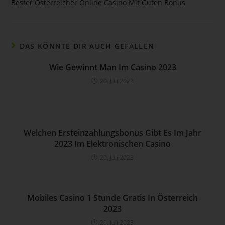
Bester Österreicher Online Casino Mit Guten Bonus
Pseudonymisierung ist die Verarbeitung personenbezogener
Daten in einer Weise, auf welche die personenbezogenen
Daten ohne Hinzuziehung zusätzlicher Informationen nicht
mehr einer spezifischen betroffenen Person zugeordnet
DAS KÖNNTE DIR AUCH GEFALLEN
werden können, sofern diese zusätzlichen Informationen
Wie Gewinnt Man Im Casino 2023
gesondert aufbewahrt werden und technischen und
organisatorischen Maßnahmen unterliegen, die
20. Juli 2023
gewährleisten, dass die personenbezogenen Daten nicht
einer identifizierten oder identifizierbaren natürlichen Person
zugewiesen werden.
g) Verantwortlicher oder für die
Welchen Ersteinzahlungsbonus Gibt Es Im Jahr
Verarbeitung Verantwortlicher
2023 Im Elektronischen Casino
Verantwortlicher oder für die Verarbeitung Verantwortlicher ist
20. Juli 2023
die natürliche oder juristische Person, Behörde, Einrichtung
oder andere Stelle, die allein oder gemeinsam mit anderen
über die Zwecke und Mittel der Verarbeitung von
Mobiles Casino 1 Stunde Gratis In Österreich
personenbezogenen Daten entscheidet. Sind die Zwecke
2023
und Mittel dieser Verarbeitung durch das Unionsrecht oder
das Recht der Mitgliedstaaten vorgegeben, so kann der
20. Juli 2023