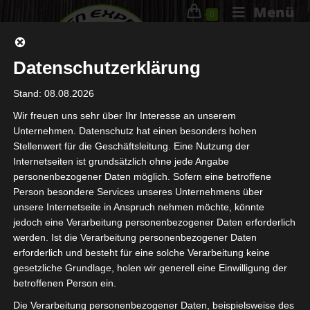
Menü
0
Datenschutzerklärung
Stand: 08.08.2026
Wir freuen uns sehr über Ihr Interesse an unserem
Unternehmen. Datenschutz hat einen besonders hohen
Casino Bonus Ohne
Stellenwert für die Geschäftsleitung. Eine Nutzung der
Internetseiten ist grundsätzlich ohne jede Angabe
Einzahlung September In
personenbezogener Daten möglich. Sofern eine betroffene
Österreich 2023
Person besondere Services unseres Unternehmens über
unsere Internetseite in Anspruch nehmen möchte, könnte
jedoch eine Verarbeitung personenbezogener Daten erforderlich
20. Juli 2023
Allgemein
werden. Ist die Verarbeitung personenbezogener Daten
erforderlich und besteht für eine solche Verarbeitung keine
Aktueller Gutscheincode Für
gesetzliche Grundlage, holen wir generell eine Einwilligung der
betroffenen Person ein.
Zertifiziertes Casino
Die Verarbeitung personenbezogener Daten, beispielsweise des