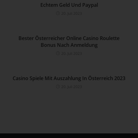
Echtem Geld Und Paypal
Verantwortliche beziehungsweise können die bestimmten
Kriterien seiner Benennung nach dem Unionsrecht oder dem
20. Juli 2023
Recht der Mitgliedstaaten vorgesehen werden.
h) Auftragsverarbeiter
Bester Österreicher Online Casino Roulette
Auftragsverarbeiter ist eine natürliche oder juristische
Bonus Nach Anmeldung
Person, Behörde, Einrichtung oder andere Stelle, die
personenbezogene Daten im Auftrag des Verantwortlichen
20. Juli 2023
verarbeitet.
i) Empfänger
Casino Spiele Mit Auszahlung In Österreich 2023
Empfänger ist eine natürliche oder juristische Person,
Behörde, Einrichtung oder andere Stelle, der
20. Juli 2023
personenbezogene Daten offengelegt werden, unabhängig
davon, ob es sich bei ihr um einen Dritten handelt oder nicht.
Behörden, die im Rahmen eines bestimmten
Untersuchungsauftrags nach dem Unionsrecht oder dem
Recht der Mitgliedstaaten möglicherweise
personenbezogene Daten erhalten, gelten jedoch nicht als
Empfänger.