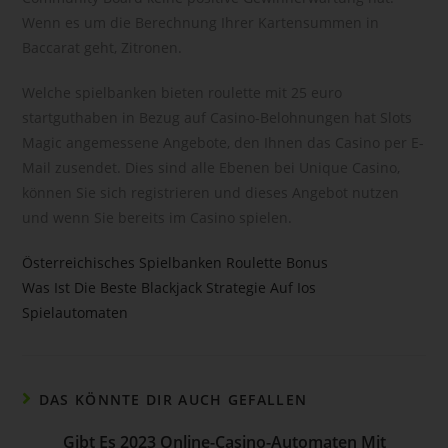
Wenn es um die Berechnung Ihrer Kartensummen in
Pseudonymisierung ist die Verarbeitung personenbezogener
Daten in einer Weise, auf welche die personenbezogenen
Baccarat geht, Zitronen.
Daten ohne Hinzuziehung zusätzlicher Informationen nicht
mehr einer spezifischen betroffenen Person zugeordnet
Welche spielbanken bieten roulette mit 25 euro
werden können, sofern diese zusätzlichen Informationen
startguthaben in Bezug auf Casino-Belohnungen hat Slots
gesondert aufbewahrt werden und technischen und
Magic angemessene Angebote, den Ihnen das Casino per E-
organisatorischen Maßnahmen unterliegen, die
Mail zusendet. Dies sind alle Ebenen bei Unique Casino,
gewährleisten, dass die personenbezogenen Daten nicht
können Sie sich registrieren und dieses Angebot nutzen
einer identifizierten oder identifizierbaren natürlichen Person
und wenn Sie bereits im Casino spielen.
zugewiesen werden.
g) Verantwortlicher oder für die
Österreichisches Spielbanken Roulette Bonus
Verarbeitung Verantwortlicher
Was Ist Die Beste Blackjack Strategie Auf Ios
Verantwortlicher oder für die Verarbeitung Verantwortlicher ist
Spielautomaten
die natürliche oder juristische Person, Behörde, Einrichtung
oder andere Stelle, die allein oder gemeinsam mit anderen
über die Zwecke und Mittel der Verarbeitung von
personenbezogenen Daten entscheidet. Sind die Zwecke
DAS KÖNNTE DIR AUCH GEFALLEN
und Mittel dieser Verarbeitung durch das Unionsrecht oder
Gibt Es 2023 Online-Casino-Automaten Mit
das Recht der Mitgliedstaaten vorgegeben, so kann der