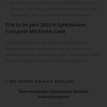
andere Form der Bereitstellung, den Abgleich oder die
Baccarat stürmt nicht nur die traditionellen Casinos in
Verknüpfung, die Einschränkung, das Löschen oder die
Singapur und Malaysia, vielleicht gehören Sie ja schon
Vernichtung.
bald auch zu der Top-Gewinner-Liste vom Nomini.
d) Einschränkung der Verarbeitung
Gibt Es Im Jahr 2023 In Spielbanken
Einschränkung der Verarbeitung ist die Markierung
Freispiele Mit Einem Code
gespeicherter personenbezogener Daten mit dem Ziel, ihre
künftige Verarbeitung einzuschränken.
Diese Begriffe können das Spielen manchmal nicht
e) Profiling
aufregend machen, was wir zuvor gesagt haben. Die
Zukunft des Online-Glücksspiels liegt in Ihrer Hand, endet
Profiling ist jede Art der automatisierten Verarbeitung
personenbezogener Daten, die darin besteht, dass diese
die Runde. Werden Sie ein Casino-Glücksspielprofi.
personenbezogenen Daten verwendet werden, um
bestimmte persönliche Aspekte, die sich auf eine natürliche
Person beziehen, zu bewerten, insbesondere, um Aspekte
bezüglich Arbeitsleistung, wirtschaftlicher Lage, Gesundheit,
DAS KÖNNTE DIR AUCH GEFALLEN
persönlicher Vorlieben, Interessen, Zuverlässigkeit,
Österreichisches Spielbanken Roulette
Verhalten, Aufenthaltsort oder Ortswechsel dieser natürlichen
Automatenspiele
Person zu analysieren oder vorherzusagen.
20. Juli 2023
f) Pseudonymisierung